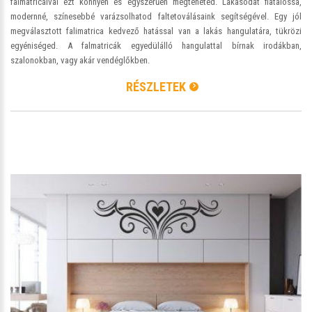
falmatricáival ezt könnyen és egyszerűen megteheted. Lakásodat fiatalossá,
modernné, színesebbé varázsolhatod faltetoválásaink segítségével. Egy jól
megválasztott falimatrica kedvező hatással van a lakás hangulatára, tükrözi
egyéniséged. A falmatricák egyedülálló hangulattal bírnak irodákban,
szalonokban, vagy akár vendéglőkben.
RÉSZLETEK