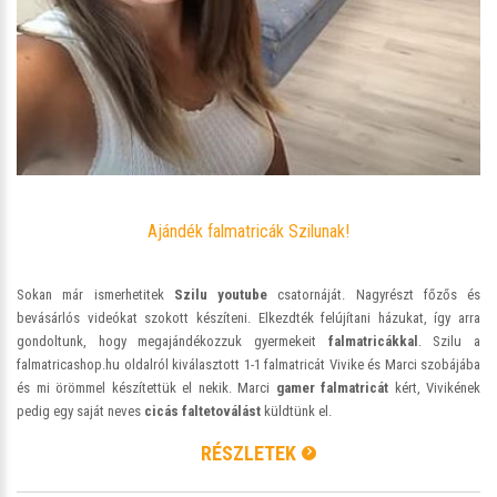
Ajándék falmatricák Szilunak!
Sokan már ismerhetitek
Szilu youtube
csatornáját. Nagyrészt főzős és
bevásárlós videókat szokott készíteni. Elkezdték felújítani házukat, így arra
gondoltunk, hogy megajándékozzuk gyermekeit
falmatricákkal
. Szilu a
falmatricashop.hu oldalról kiválasztott 1-1 falmatricát Vivike és Marci szobájába
és mi örömmel készítettük el nekik. Marci
gamer falmatricát
kért, Vivikének
pedig egy saját neves
cicás faltetoválást
küldtünk el.
RÉSZLETEK