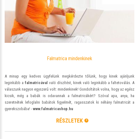
Falmatrica mindenkinek
A minap egy kedves ügyfelünk megkérdezte tőlünk, hogy kinek ajánljunk
leginkább a
falmatricával
való díszítést, kinek való leginkább a faltetoválás. A
válaszunk nagyon egyszerű volt: mindenkinek! Gondoltátok volna, hogy az egész
kicsik, még a babák is odavannak a falmatricákért? Szóval apa, anya, ha
szeretnétek lefoglalni babátok figyelmét, ragasszatok ki néhány falmatricát a
gyerekszobába! -
www.falmatricashop.hu
RÉSZLETEK