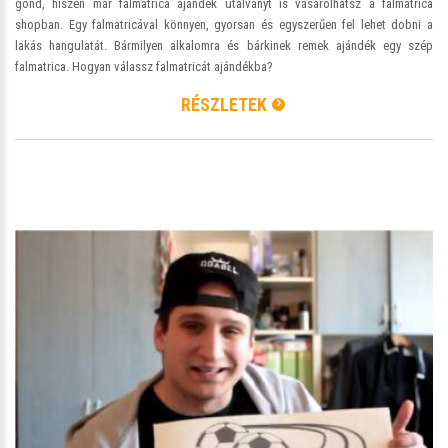
gond, hiszen már falmatrica ajándék utalványt is vásárolhatsz a falmatrica
shopban. Egy falmatricával könnyen, gyorsan és egyszerűen fel lehet dobni a
lakás hangulatát. Bármilyen alkalomra és bárkinek remek ajándék egy szép
falmatrica. Hogyan válassz falmatricát ajándékba?
RÉSZLETEK