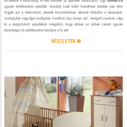
Közeledik a karácsony, el kell kezdeni az ajándék vadászatot. Egy
falmatrica
igazán emlékezetes ajándék. Gondolj csak bele! Szeretteid minden nap látni
fogják azt a dekorációt, aminek köszönhetően sikerült feldobni a lakásukat,
szobájukat vagy épp irodájukat. Fürdősó, bor, könyv, sál… lerágott csontok. Lépj
ki a megszokott ajándékok világából, hogy ebben az évben valami igazán
különleges és emlékezetes kerüljön a fa alá!
RÉSZLETEK