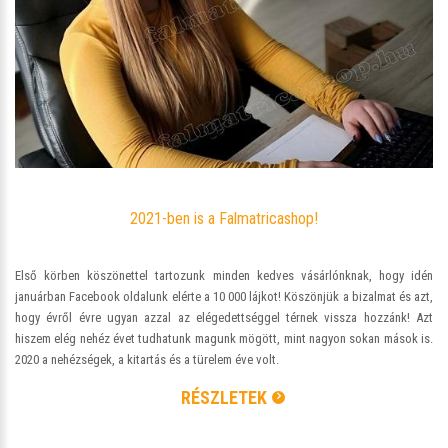
2021-ben is a Falmatricashop!
Első körben köszönettel tartozunk minden kedves vásárlónknak, hogy idén
januárban Facebook oldalunk elérte a 10 000 lájkot! Köszönjük a bizalmat és azt,
hogy évről évre ugyan azzal az elégedettséggel térnek vissza hozzánk! Azt
hiszem elég nehéz évet tudhatunk magunk mögött, mint nagyon sokan mások is.
2020 a nehézségek, a kitartás és a türelem éve volt.
RÉSZLETEK