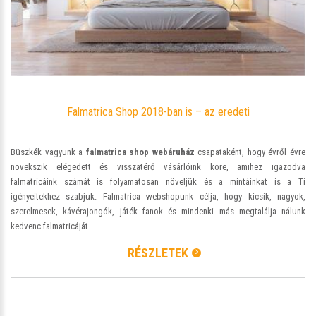
Falmatrica Shop 2018-ban is – az eredeti
Büszkék vagyunk a
falmatrica shop webáruház
csapataként, hogy évről évre
növekszik elégedett és visszatérő vásárlóink köre, amihez igazodva
falmatricáink számát is folyamatosan növeljük és a mintáinkat is a Ti
igényeitekhez szabjuk. Falmatrica webshopunk célja, hogy kicsik, nagyok,
szerelmesek, kávérajongók, játék fanok és mindenki más megtalálja nálunk
kedvenc falmatricáját.
RÉSZLETEK