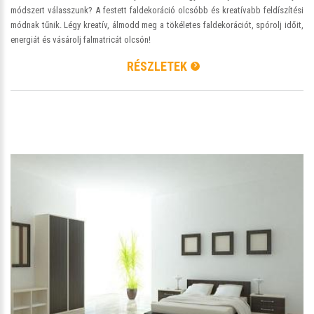
módszert válasszunk? A festett faldekoráció olcsóbb és kreatívabb feldíszítési
módnak tűnik. Légy kreatív, álmodd meg a tökéletes faldekorációt, spórolj időit,
energiát és vásárolj falmatricát olcsón!
RÉSZLETEK