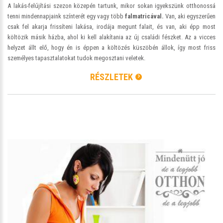
A lakás-felújítási szezon közepén tartunk, mikor sokan igyekszünk otthonossá
tenni mindennapjaink színterét egy vagy több
falmatricával.
Van, aki egyszerűen
csak fel akarja frissíteni lakása, irodája megunt falait, és van, aki épp most
költözik másik házba, ahol ki kell alakítania az új családi fészket. Az a vicces
helyzet állt elő, hogy én is éppen a költözés küszöbén állok, így most friss
személyes tapasztalatokat tudok megosztani veletek.
RÉSZLETEK