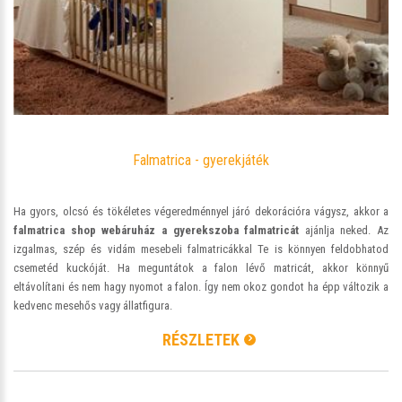
Falmatrica - gyerekjáték
Ha gyors, olcsó és tökéletes végeredménnyel járó dekorációra vágysz, akkor a
falmatrica shop webáruház a gyerekszoba falmatricát
ajánlja neked. Az
izgalmas, szép és vidám mesebeli falmatricákkal Te is könnyen feldobhatod
csemetéd kuckóját. Ha meguntátok a falon lévő matricát, akkor könnyű
eltávolítani és nem hagy nyomot a falon. Így nem okoz gondot ha épp változik a
kedvenc mesehős vagy állatfigura.
RÉSZLETEK