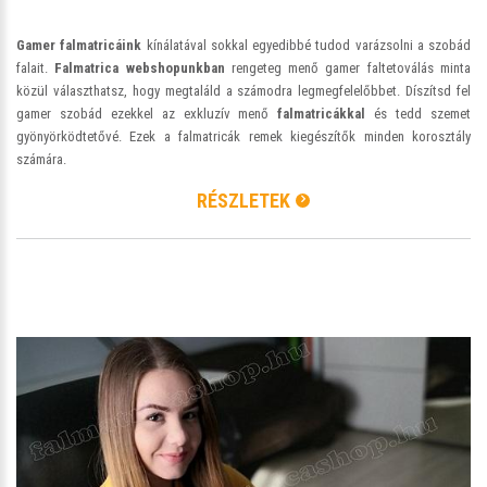
Gamer falmatricáink
kínálatával sokkal egyedibbé tudod varázsolni a szobád
falait.
Falmatrica webshopunkban
rengeteg menő gamer faltetoválás minta
közül választhatsz, hogy megtaláld a számodra legmegfelelőbbet. Díszítsd fel
gamer szobád ezekkel az exkluzív menő
falmatricákkal
és tedd szemet
gyönyörködtetővé. Ezek a falmatricák remek kiegészítők minden korosztály
számára.
RÉSZLETEK