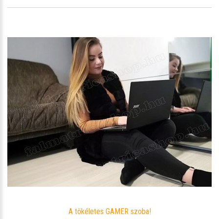
A tökéletes GAMER szoba!