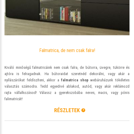
Falmatrica, de nem csak falra!
Kiváló minőségű falmatricáink nem csak falra, de bútorra, üvegre, tükörre és
ajtóra is felragadnak. Ha bútoraidat szeretnéd dekorálni, vagy akár a
nyílászárókat feldíszíteni, akkor a
falmatrica shop
webáruházunk tökéletes
választás számodra. Tedd egyedivé ablakod, autód, vagy akár reklámozd
rajta vállalkozásod! Válassz a gyerekszobába neves, macis, vagy pónis
falimatricát!
RÉSZLETEK