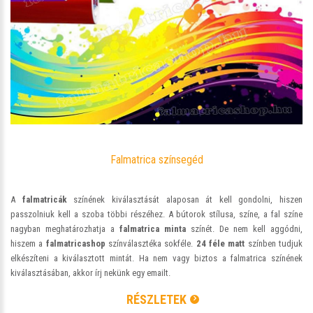
Falmatrica színsegéd
A
falmatricák
színének kiválasztását alaposan át kell gondolni, hiszen
passzolniuk kell a szoba többi részéhez. A bútorok stílusa, színe, a fal színe
nagyban meghatározhatja a
falmatrica minta
színét. De nem kell aggódni,
hiszem a
falmatricashop
színválasztéka sokféle.
24 féle matt
színben tudjuk
elkészíteni a kiválasztott mintát. Ha nem vagy biztos a falmatrica színének
kiválasztásában, akkor írj nekünk egy emailt.
RÉSZLETEK