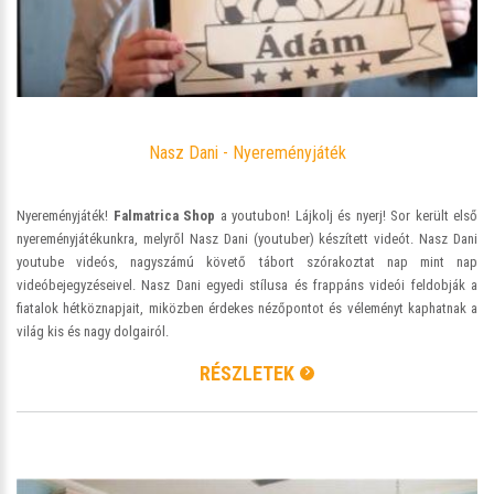
Nasz Dani - Nyereményjáték
Nyereményjáték!
Falmatrica Shop
a youtubon! Lájkolj és nyerj! Sor került első
nyereményjátékunkra, melyről Nasz Dani (youtuber) készített videót. Nasz Dani
youtube videós, nagyszámú követő tábort szórakoztat nap mint nap
videóbejegyzéseivel. Nasz Dani egyedi stílusa és frappáns videói feldobják a
fiatalok hétköznapjait, miközben érdekes nézőpontot és véleményt kaphatnak a
világ kis és nagy dolgairól.
RÉSZLETEK