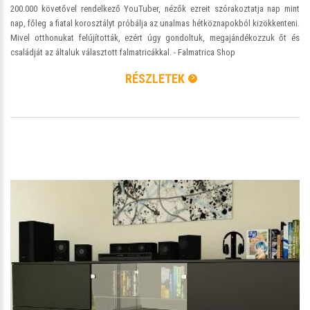
200.000 követővel rendelkező YouTuber, nézők ezreit szórakoztatja nap mint
nap, főleg a fiatal korosztályt próbálja az unalmas hétköznapokból kizökkenteni.
Mivel otthonukat felújították, ezért úgy gondoltuk, megajándékozzuk őt és
családját az általuk választott falmatricákkal. - Falmatrica Shop
RÉSZLETEK