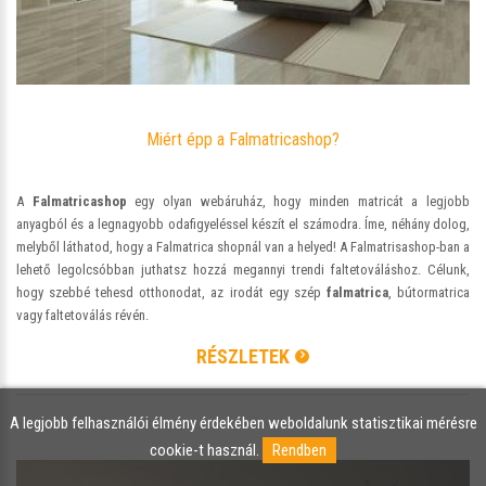
Miért épp a Falmatricashop?
A
Falmatricashop
egy olyan webáruház, hogy minden matricát a legjobb
anyagból és a legnagyobb odafigyeléssel készít el számodra. Íme, néhány dolog,
melyből láthatod, hogy a Falmatrica shopnál van a helyed! A Falmatrisashop-ban a
lehető legolcsóbban juthatsz hozzá megannyi trendi faltetováláshoz. Célunk,
hogy szebbé tehesd otthonodat, az irodát egy szép
falmatrica
, bútormatrica
vagy faltetoválás révén.
RÉSZLETEK
A legjobb felhasználói élmény érdekében weboldalunk statisztikai mérésre
cookie-t használ.
Rendben