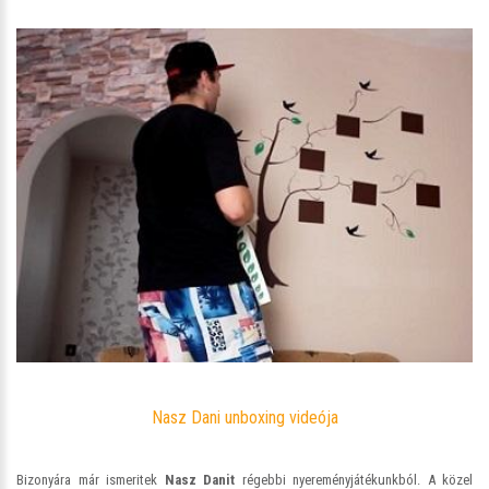
Nasz Dani unboxing videója
Bizonyára már ismeritek
Nasz Danit
régebbi nyereményjátékunkból. A közel