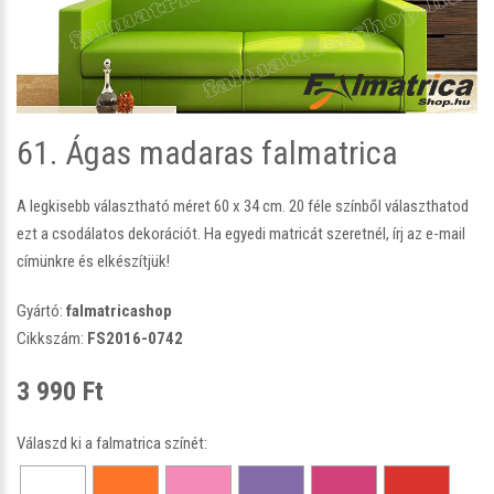
61. Ágas madaras falmatrica
A legkisebb választható méret 60 x 34 cm. 20 féle színből választhatod
ezt a csodálatos dekorációt. Ha egyedi matricát szeretnél, írj az e-mail
címünkre és elkészítjük!
Gyártó:
falmatricashop
Cikkszám:
FS2016-0742
3 990 Ft
Válaszd ki a falmatrica színét: