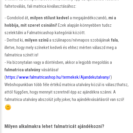
faltetoválás, fali matrica kiválasztásához:
- Gondolod át,
milyen stílust kedvel
a megajándékozandó,
mi a
hobbija, mit szeret csinálni!
Ezek alapján könnyebben tudsz
szelektálni a Falmatricashop kategóriái között.
- Derítsd ki,
milyen színű
a szülinapos/névnapos szobájának
fala
,
illetve, hogy mely színeket kedveli és ehhez mérten válaszd meg a
falmatrica színét is!
- Ha bizonytalan vagy a döntésben, akkor a legjobb megoldás a
falmatrica utalvány
vásárlása!
(
https://www.falmatricashop.hu/termekek/Ajandekutalvany/
)
Webshopunkban több féle értékű matrica utalvány közül is választhatsz,
attól függően, hogy mennyit szeretnél épp az ajándékra szánni. A
falmatrica utalvány abszolút jolly joker, ha ajándékvásárlásról van szó!
Milyen alkalmakra lehet falmatricát ajándékozni?