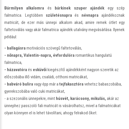
Bármilyen alkalomra
és
bárkinek szuper ajándék
egy szép
falmatrica. Legtöbben
születésnapra
és
névnapra
ajándékoznak
matricát, de ezer más ünnepi alkalom akad, amire remek ötlet egy
faltetoválás vagy akár falmatrica ajándék utalvány megvásárlása. Ilyenek
például:
- ballagásra
motivációs szövegű faltetoválás,
- nőnapra, Valentin-napra, évfordulóra
romantikus hangulatú
falmatrica,
- házavatóra
és
esküvői
kiegészítő ajándékként nagyon szeretik az
előszobába illő vidám, családi, otthoni matricákat,
- babváró bulira
vagy épp már a
tejfakasztóra
vehetsz babaszobába,
gyerekszobába való cuki matricákat,
- a szezonális ünnepekre, mint
húsvét, karácsony, mikulás,
akár az
ünnephez passzoló fali matricát is vásárolhatsz, mivel a falmatricákat
olyan könnyen el is lehet távolítani, ahogy felrakod őket.