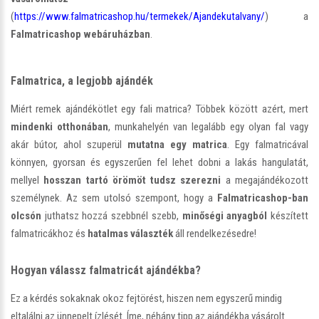
(
https://www.falmatricashop.hu/termekek/Ajandekutalvany/
) a
Falmatricashop webáruházban
.
Falmatrica, a legjobb ajándék
Miért remek ajándékötlet egy fali matrica? Többek között azért, mert
mindenki otthonában
, munkahelyén van legalább egy olyan fal vagy
akár bútor, ahol szuperül
mutatna egy matrica
. Egy falmatricával
könnyen, gyorsan és egyszerűen fel lehet dobni a lakás hangulatát,
mellyel
hosszan tartó örömöt tudsz szerezni
a megajándékozott
személynek. Az sem utolsó szempont, hogy a
Falmatricashop-ban
olcsón
juthatsz hozzá szebbnél szebb,
minőségi anyagból
készített
falmatricákhoz és
hatalmas választék
áll rendelkezésedre!
Hogyan válassz falmatricát ajándékba?
Ez a kérdés sokaknak okoz fejtörést, hiszen nem egyszerű mindig
eltalálni az ünnepelt ízlését. Íme, néhány tipp az ajándékba vásárolt