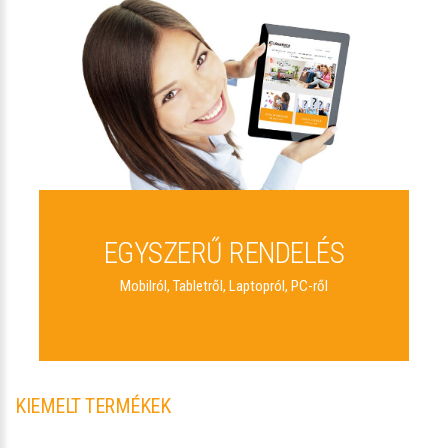
EGYSZERŰ RENDELÉS
Mobilról, Tabletről, Laptopról, PC-ről
KIEMELT TERMÉKEK