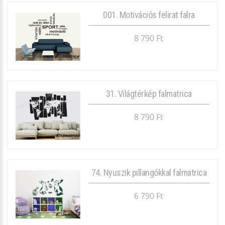
001. Motivációs felirat falra
8 790 Ft
31. Világtérkép falmatrica
8 790 Ft
74. Nyuszik pillangókkal falmatrica
6 790 Ft