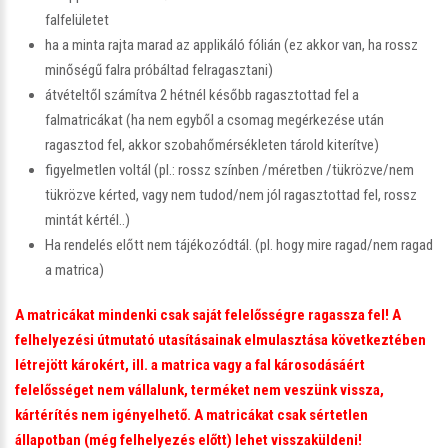
falfelületet
ha a minta rajta marad az applikáló fólián (ez akkor van, ha rossz
minőségű falra próbáltad felragasztani)
átvételtől számítva 2 hétnél később ragasztottad fel a
falmatricákat (ha nem egyből a csomag megérkezése után
ragasztod fel, akkor szobahőmérsékleten tárold kiterítve)
figyelmetlen voltál (pl.: rossz színben /méretben /tükrözve/nem
tükrözve kérted, vagy nem tudod/nem jól ragasztottad fel, rossz
mintát kértél..)
Ha rendelés előtt nem tájékozódtál. (pl. hogy mire ragad/nem ragad
a matrica)
A matricákat mindenki csak saját felelősségre ragassza fel! A
felhelyezési útmutató utasításainak elmulasztása következtében
létrejött károkért, ill. a matrica vagy a fal károsodásáért
felelősséget nem vállalunk, terméket nem veszünk vissza,
kártérítés nem igényelhető. A matricákat csak sértetlen
állapotban (még felhelyezés előtt) lehet visszaküldeni!