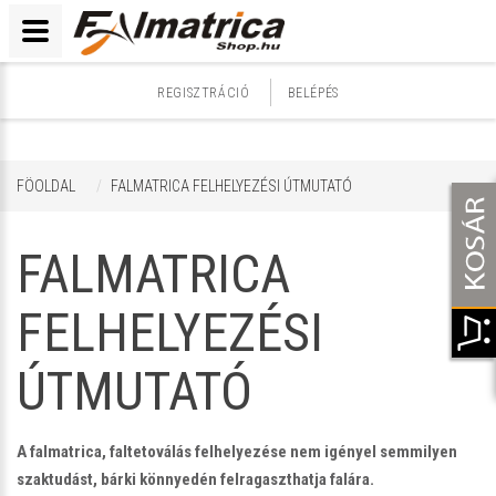
REGISZTRÁCIÓ
BELÉPÉS
FÖOLDAL
FALMATRICA FELHELYEZÉSI ÚTMUTATÓ
FALMATRICA
FELHELYEZÉSI
ÚTMUTATÓ
A falmatrica, faltetoválás felhelyezése nem igényel semmilyen
szaktudást, bárki könnyedén felragaszthatja falára.