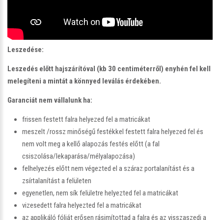
Leszedése:
Leszedés előtt hajszárítóval (kb 30 centiméterről) enyhén fel kell
melegíteni a mintát a könnyed leválás érdekében.
Garanciát nem vállalunk ha:
frissen festett falra helyezed fel a matricákat
meszelt /rossz minőségű festékkel festett falra helyezed fel és
nem volt meg a kellő alapozás festés előtt (a fal
csiszolása/lekaparása/mélyalapozása)
felhelyezés előtt nem végezted el a száraz portalanítást és a
zsírtalanítást a felületen
egyenetlen, nem sík felületre helyezted fel a matricákat
vizesedett falra helyezted fel a matricákat
az applikáló fóliát erősen rásimítottad a falra és az visszaszedi a