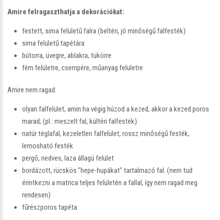
Amire felragaszthatja a dekorációkat:
festett, sima felületű falra (beltéri, jó minőségű falfesték)
sima felületű tapétára
bútorra, üvegre, ablakra, tükörre
fém felületre, csempére, műanyag felületre
Amire nem ragad:
olyan falfelület, amin ha végig húzod a kezed, akkor a kezed poros
marad; (pl.: meszelt fal, kültéri falfesték)
natúr téglafal, kezeletlen falfelület, rossz minőségű festék,
lemosható festék
pergő, nedves, laza állagú felület
bordázott, rücskös "hepe-hupákat" tartalmazó fal. (nem tud
érintkezni a matrica teljes felületén a fallal, így nem ragad meg
rendesen)
fűrészporos tapéta