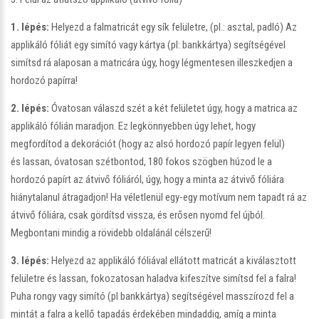
1. lépés:
Helyezd a falmatricát egy sík felületre, (pl.: asztal, padló) Az
applikáló fóliát egy simító vagy kártya (pl: bankkártya) segítségével
simítsd rá alaposan a matricára úgy, hogy légmentesen illeszkedjen a
hordozó papírra!
2. lépés:
Óvatosan válaszd szét a két felületet úgy, hogy a matrica az
applikáló fólián maradjon. Ez legkönnyebben úgy lehet, hogy
megfordítod a dekorációt (hogy az alsó hordozó papír legyen felül)
és lassan, óvatosan szétbontod, 180 fokos szögben húzod le a
hordozó papírt az átvivő fóliáról, úgy, hogy a minta az átvivő fóliára
hiánytalanul átragadjon! Ha véletlenül egy-egy motívum nem tapadt rá az
átvivő fóliára, csak gördítsd vissza, és erősen nyomd fel újból.
Megbontani mindig a rövidebb oldalánál célszerű!
3. lépés:
Helyezd az applikáló fóliával ellátott matricát a kiválasztott
felületre és lassan, fokozatosan haladva kifeszítve simítsd fel a falra!
Puha rongy vagy simító (pl bankkártya) segítségével masszírozd fel a
mintát a falra a kellő tapadás érdekében mindaddig, amíg a minta