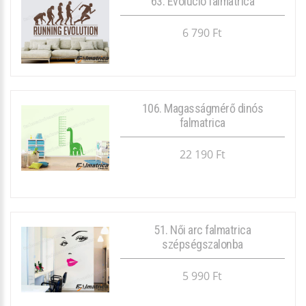
63. Evolúció falmatrica
6 790 Ft
106. Magasságmérő dinós
falmatrica
22 190 Ft
51. Női arc falmatrica
szépségszalonba
5 990 Ft