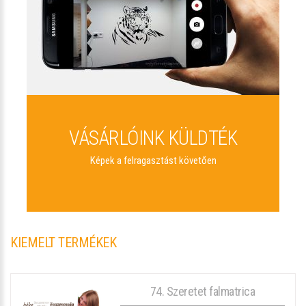
VÁSÁRLÓINK KÜLDTÉK
Képek a felragasztást követően
KIEMELT TERMÉKEK
74. Szeretet falmatrica