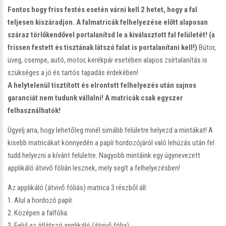
Fontos hogy friss festés esetén várni kell 2 hetet, hogy a fal
teljesen kiszáradjon. A falmatricák felhelyezése előtt alaposan
száraz törlőkendővel portalanítsd le a kiválasztott fal felületét! (a
frissen festett és tisztának látszó falat is portalanítani kell!)
Bútor,
üveg, csempe, autó, motor, kerékpár esetében alapos zsírtalanítás is
szükséges a jó és tartós tapadás érdekében!
A helytelenül tisztított és elrontott felhelyezés után sajnos
garanciát nem tudunk vállalni! A matricák csak egyszer
felhasználhatók!
Ügyelj arra, hogy lehetőleg minél simább felületre helyezd a mintákat! A
kisebb matricákat könnyedén a papír hordozójáról való lehúzás után fel
tudd helyezni a kívánt felületre. Nagyobb mintáink egy úgynevezett
applikáló
átvivő fólián lesznek,
mely segít a felhelyezésben!
Az applikáló (átvivő fóliás) matrica 3 részből áll:
1. Alul a hordozó papír.
2. Középen a falfólia.
3. Felül az átlátszó applikáló (átvivő fólia)