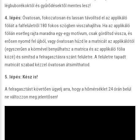
légbuborékoktól és gyűrődésektől mentes lesz!
4. lépés:
Óvatosan, fokozatosan és lassan távolítsd el az applikáló
fóliát a falfelületről 180 fokos szögben visszahajlítva. Ha az applikáló
fólián esetleg rajta maradna egy-egy motívum, csak gördítsd vissza, és
erősen nyomd fel újból, vagy óvatosan húzd le a matricát az applikálótól
(egyszerűen a körmével benyúlhatsz a matrica és az applikáló fólia
közé) és simítsd a felragasztásra szánt felületre. A felületre tapadt
matricát szabad kézzel óvatosan átsimíthatod.
5. lépés:
Kész is!
A felragasztást követően ügyelj arra, hogy a hőmérséklet 24 órán belül
ne változzon meg jelentősen!