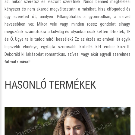
az, mikor szeretsz és viszont szeretnek. Nincs benned megfelelési
kényszer és nem akarod megváltoztatni a másikat, hisz elfogadod és
úgy szereted őt, amilyen. Pillangóhatás a gyomrodban, a szíved
hevesebben ver. Mikor vele vagy, minden rossz gondolat elhagy,
megszűnik számotokra a külvilág és olyankor csak ketten léteztek, TE
és Ő. Ugye te is tudod miről beszélek? Ez az érzés az emberi lét egyik
legszebb élménye, egyfajta szorosabb kötelék két ember között.
Dekoráld ki lakásodat romantikus, szíves, vagy akár egyedi szerelmes
falmatricával
!
HASONLÓ TERMÉKEK