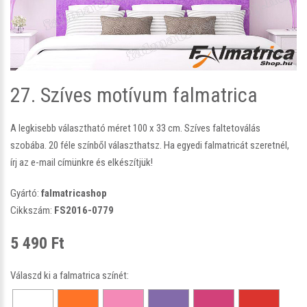
27. Szíves motívum falmatrica
A legkisebb választható méret 100 x 33 cm. Szíves faltetoválás
szobába. 20 féle színből választhatsz. Ha egyedi falmatricát szeretnél,
írj az e-mail címünkre és elkészítjük!
Gyártó:
falmatricashop
Cikkszám:
FS2016-0779
5 490 Ft
Válaszd ki a falmatrica színét: