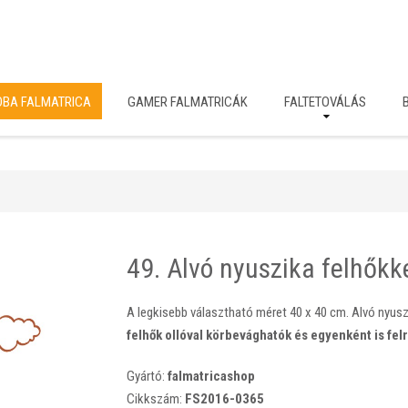
OBA FALMATRICA
GAMER FALMATRICÁK
FALTETOVÁLÁS
49. Alvó nyuszika felhőkk
A legkisebb választható méret 40 x 40 cm. Alvó nyusz
felhők ollóval körbevághatók és egyenként is fel
Gyártó:
falmatricashop
Cikkszám:
FS2016-0365