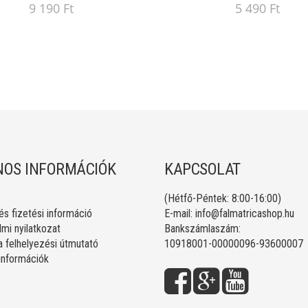
9 190 Ft
5 490 Ft
OS INFORMÁCIÓK
KAPCSOLAT
(Hétfő-Péntek: 8:00-16:00)
 és fizetési információ
E-mail:
info@falmatricashop.hu
mi nyilatkozat
Bankszámlaszám:
a felhelyezési útmutató
10918001-00000096-93600007
 információk