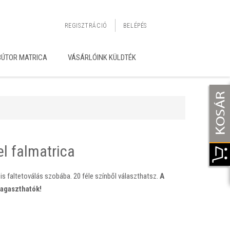
REGISZTRÁCIÓ
BELÉPÉS
BÚTOR MATRICA
VÁSÁRLÓINK KÜLDTÉK
el falmatrica
is faltetoválás szobába. 20 féle színből választhatsz.
A
ragaszthatók!