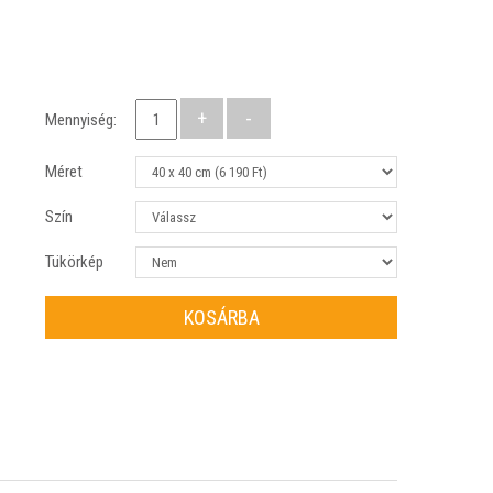
Mennyiség:
Méret
Szín
Tükörkép
KOSÁRBA