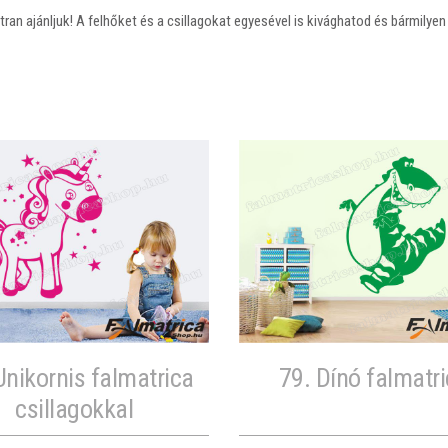
ran ajánljuk! A felhőket és a csillagokat egyesével is kivághatod és bármilye
Unikornis falmatrica
79. Dínó falmatr
csillagokkal