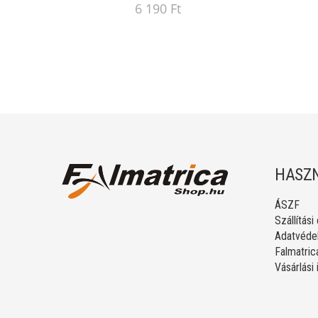
6 190 Ft
HASZN
ÁSZF
Szállítási
Adatvédel
Falmatric
Vásárlási