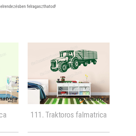
n elrendezésben felragaszthatod!
ica
111. Traktoros falmatrica