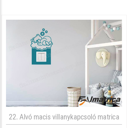
22. Alvó macis villanykapcsoló matrica