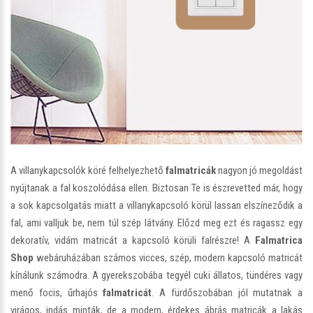
A villanykapcsolók köré felhelyezhető
falmatricák
nagyon jó megoldást
nyújtanak a fal koszolódása ellen. Biztosan Te is észrevetted már, hogy
a sok kapcsolgatás miatt a villanykapcsoló körül lassan elszíneződik a
fal, ami valljuk be, nem túl szép látvány. Előzd meg ezt és ragassz egy
dekoratív, vidám matricát a kapcsoló körüli falrészre! A
Falmatrica
Shop
webáruházában számos vicces, szép, modern kapcsoló matricát
kínálunk számodra. A gyerekszobába tegyél cuki állatos, tündéres vagy
menő focis, űrhajós
falmatricát
. A fürdőszobában jól mutatnak a
virágos, indás minták, de a modern, érdekes ábrás matricák a lakás