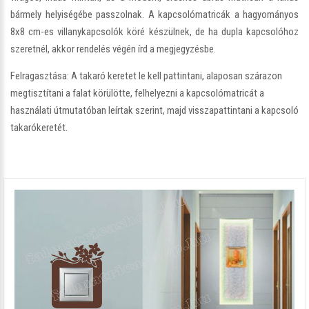
bármely helyiségébe passzolnak. A kapcsolómatricák a hagyományos
8x8 cm-es villanykapcsolók köré készülnek, de ha dupla kapcsolóhoz
szeretnél, akkor rendelés végén írd a megjegyzésbe.
Felragasztása: A takaró keretet le kell pattintani, alaposan szárazon
megtisztítani a falat körülötte, felhelyezni a kapcsolómatricát a
használati útmutatóban leírtak szerint, majd visszapattintani a kapcsoló
takarókeretét.