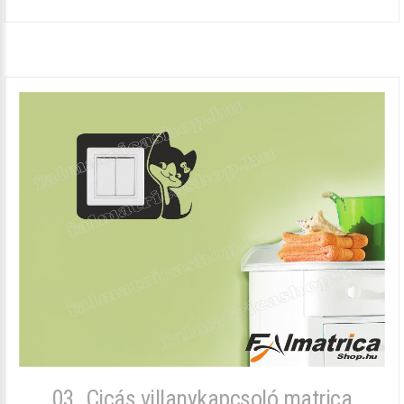
03. Cicás villanykapcsoló matrica