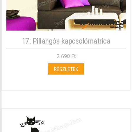
17. Pillangós kapcsolómatrica
2 690 Ft
RÉSZLETEK