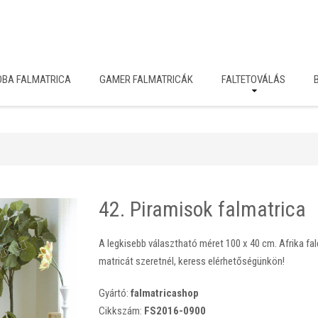
OBA FALMATRICA
GAMER FALMATRICÁK
FALTETOVÁLÁS
42. Piramisok falmatrica
A legkisebb választható méret 100 x 40 cm. Afrika fa
matricát szeretnél, keress elérhetőségünkön!
Gyártó:
falmatricashop
Cikkszám:
FS2016-0900