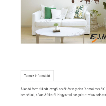
Termék információ
Állandó forró fülledt levegő, tevék és végtelen "homokmezők".
beszélünk, a Vad Afrikáról. Nagyszerű hangulatot várazsolhat