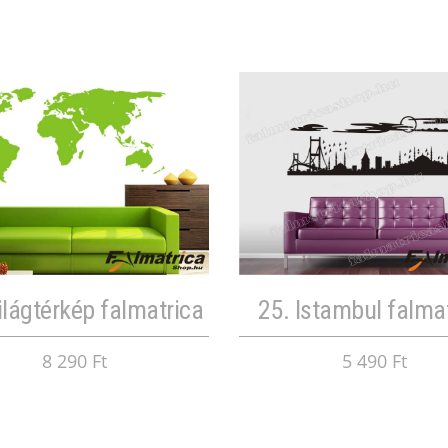
ilágtérkép falmatrica
25. Istambul falma
8 290 Ft
5 490 Ft