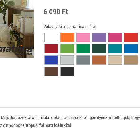
6 090 Ft
Válaszd ki a falmatrica színét:
 Mi juthat ezekről a szavakról először eszünkbe? Igen ilyenkor tudhatjuk, ho
sz otthonodba trópusi
falmatricáinkkal
.