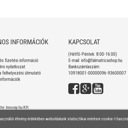
OS INFORMÁCIÓK
KAPCSOLAT
(Hétfő-Péntek: 8:00-16:00)
 és fizetési információ
E-mail:
info@falmatricashop.hu
mi nyilatkozat
Bankszámlaszám:
a felhelyezési útmutató
10918001-00000096-93600007
 információk
tte:
Innovip.hu Kft.
használói élmény érdekében weboldalunk statisztikai mérésre cookie-t haszná