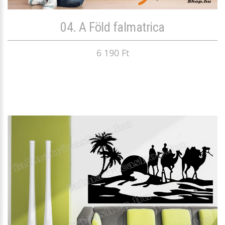
04. A Föld falmatrica
6 190 Ft