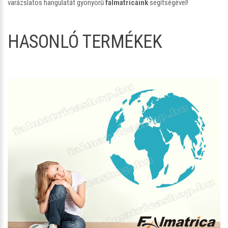
varázslatos hangulatát gyönyörű
falmatricáink
segítségével!
HASONLÓ TERMÉKEK