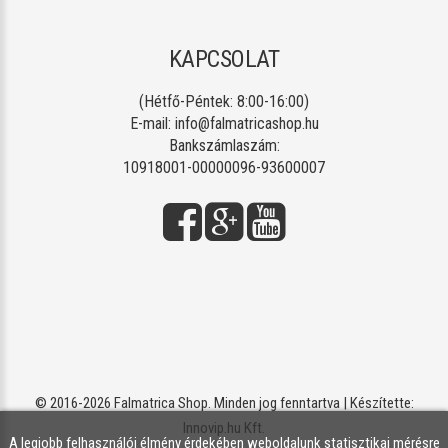
KAPCSOLAT
(Hétfő-Péntek: 8:00-16:00)
E-mail:
info@falmatricashop.hu
Bankszámlaszám:
10918001-00000096-93600007
© 2016-2026 Falmatrica Shop. Minden jog fenntartva | Készítette:
Innovip.hu Kft.
A legjobb felhasználói élmény érdekében weboldalunk statisztikai mérésre