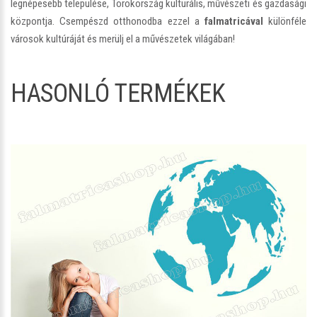
legnépesebb települése, Törökország kulturális, művészeti és gazdasági
központja. Csempészd otthonodba ezzel a
falmatricával
különféle
városok kultúráját és merülj el a művészetek világában!
HASONLÓ TERMÉKEK