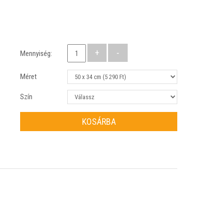
Mennyiség:
Méret
Szín
KOSÁRBA