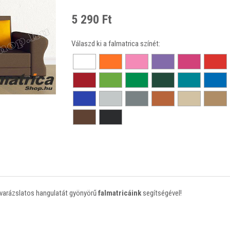
5 290 Ft
Válaszd ki a falmatrica színét:
 varázslatos hangulatát gyönyörű
falmatricáink
segítségével!