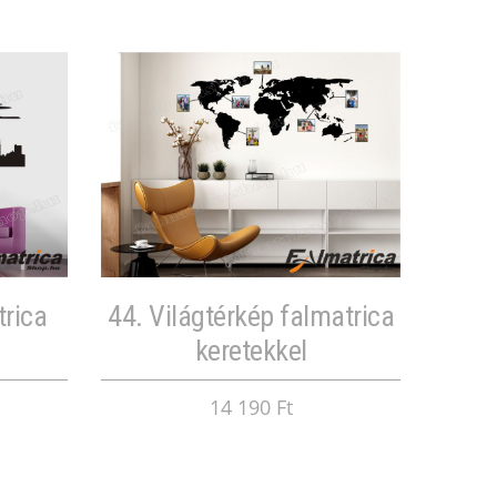
trica
44. Világtérkép falmatrica
keretekkel
14 190 Ft