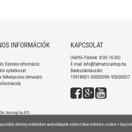
OS INFORMÁCIÓK
KAPCSOLAT
(Hétfő-Péntek: 8:00-16:00)
 és fizetési információ
E-mail:
info@falmatricashop.hu
mi nyilatkozat
Bankszámlaszám:
a felhelyezési útmutató
10918001-00000096-93600007
 információk
tte:
Innovip.hu Kft.
használói élmény érdekében weboldalunk statisztikai mérésre cookie-t haszná