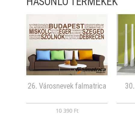
HASONLÓ TERMÉKEK
26. Városnevek falmatrica
30.
10 390 Ft