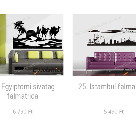
 Egyiptomi sivatag
25. Istambul falma
falmatrica
6 790 Ft
5 490 Ft