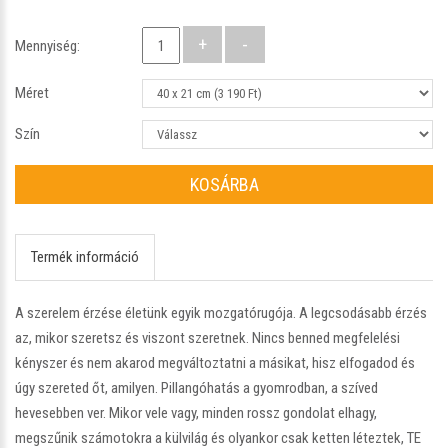
Mennyiség:
Méret
Szín
KOSÁRBA
Termék információ
A szerelem érzése életünk egyik mozgatórugója. A legcsodásabb érzés
az, mikor szeretsz és viszont szeretnek. Nincs benned megfelelési
kényszer és nem akarod megváltoztatni a másikat, hisz elfogadod és
úgy szereted őt, amilyen. Pillangóhatás a gyomrodban, a szíved
hevesebben ver. Mikor vele vagy, minden rossz gondolat elhagy,
megszűnik számotokra a külvilág és olyankor csak ketten léteztek, TE