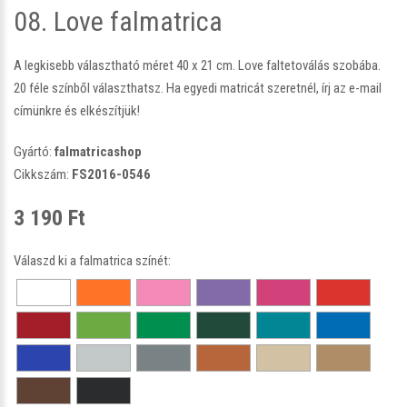
08. Love falmatrica
A legkisebb választható méret 40 x 21 cm. Love faltetoválás szobába.
20 féle színből választhatsz. Ha egyedi matricát szeretnél, írj az e-mail
címünkre és elkészítjük!
Gyártó:
falmatricashop
Cikkszám:
FS2016-0546
3 190 Ft
Válaszd ki a falmatrica színét: