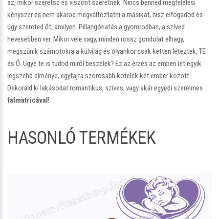
az, mikor szeretsz és viszont szeretnek. Nincs benned megfelelési
kényszer és nem akarod megváltoztatni a másikat, hisz elfogadod és
úgy szereted őt, amilyen. Pillangóhatás a gyomrodban, a szíved
hevesebben ver. Mikor vele vagy, minden rossz gondolat elhagy,
megszűnik számotokra a külvilág és olyankor csak ketten léteztek, TE
és Ő. Ugye te is tudod miről beszélek? Ez az érzés az emberi lét egyik
legszebb élménye, egyfajta szorosabb kötelék két ember között.
Dekoráld ki lakásodat romantikus, szíves, vagy akár egyedi szerelmes
falmatricával
!
HASONLÓ TERMÉKEK