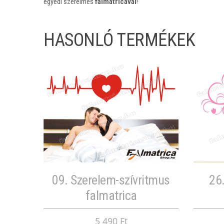
egyedi szerelmes
falmatricával
!
HASONLÓ TERMÉKEK
09. Szerelem-szívritmus
26.
falmatrica
5 490 Ft