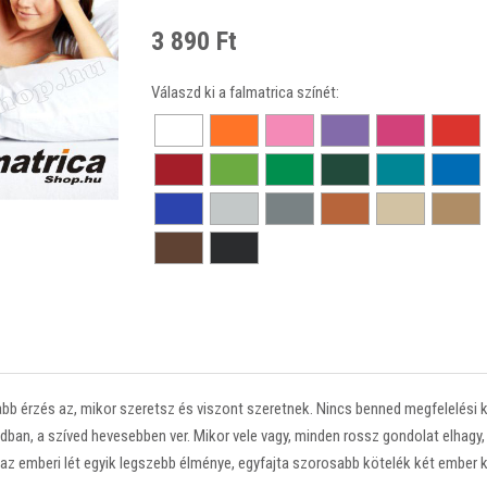
3 890 Ft
Válaszd ki a falmatrica színét:
b érzés az, mikor szeretsz és viszont szeretnek. Nincs benned megfelelési 
dban, a szíved hevesebben ver. Mikor vele vagy, minden rossz gondolat elhagy
s az emberi lét egyik legszebb élménye, egyfajta szorosabb kötelék két ember 