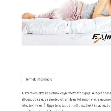
Termék információ
A szerelem érzése életünk egyik mozgatórugója. A legcsodásab
elfogadod és úgy szereted őt, amilyen. Pillangóhatás a gyomro
léteztek, TE és Ő. Ugye te is tudod miről beszélek? Ez az érzé