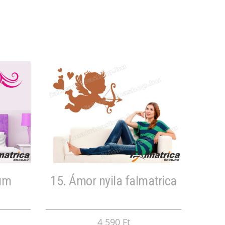
vum
15. Ámor nyila falmatrica
4 590 Ft