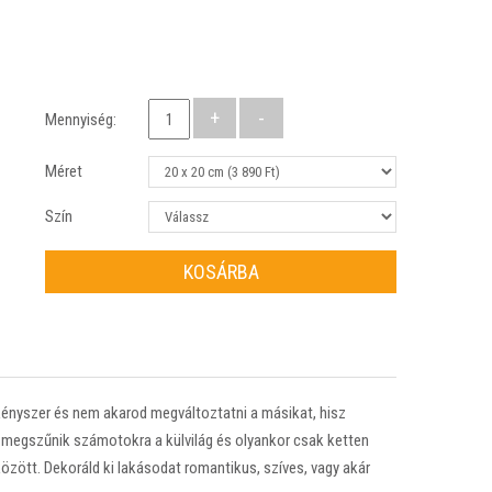
Mennyiség:
Méret
Szín
KOSÁRBA
kényszer és nem akarod megváltoztatni a másikat, hisz
, megszűnik számotokra a külvilág és olyankor csak ketten
között. Dekoráld ki lakásodat romantikus, szíves, vagy akár