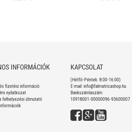
OS INFORMÁCIÓK
KAPCSOLAT
(Hétfő-Péntek: 8:00-16:00)
 és fizetési információ
E-mail:
info@falmatricashop.hu
mi nyilatkozat
Bankszámlaszám:
a felhelyezési útmutató
10918001-00000096-93600007
 információk