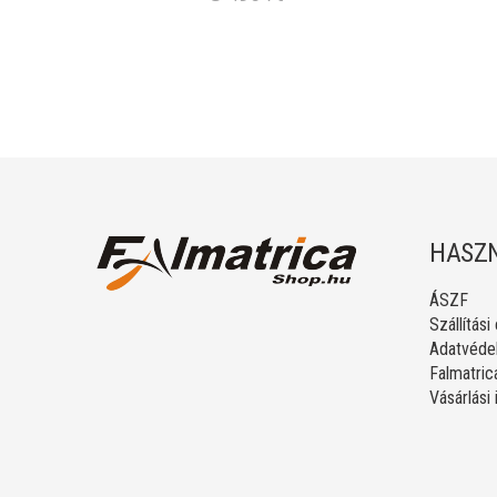
HASZN
ÁSZF
Szállítási
Adatvédel
Falmatric
Vásárlási