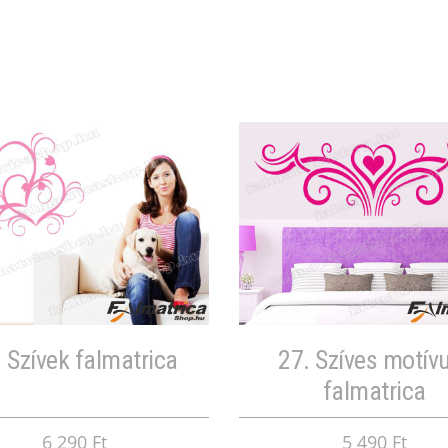
 Szívek falmatrica
27. Szíves motí
falmatrica
6 290 Ft
5 490 Ft