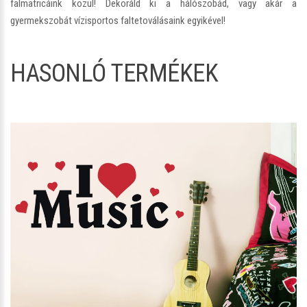
falmatricáink közül! Dekoráld ki a hálószobád, vagy akár a
gyermekszobát vízisportos faltetoválásaink egyikével!
HASONLÓ TERMÉKEK