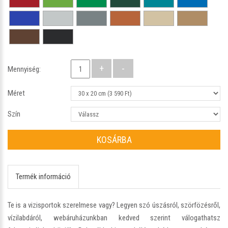
Mennyiség:
Méret
Szín
KOSÁRBA
Termék információ
Te is a vizisportok szerelmese vagy? Legyen szó úszásról, szörfözésről,
vízilabdáról, webáruházunkban kedved szerint válogathatsz