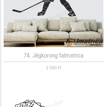
74. Jégkorong falmatrica
3 590 Ft