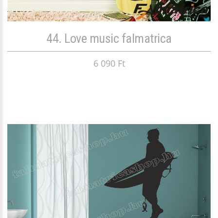
44. Love music falmatrica
6 090 Ft