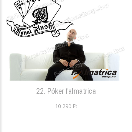
22. Póker falmatrica
10 290 Ft