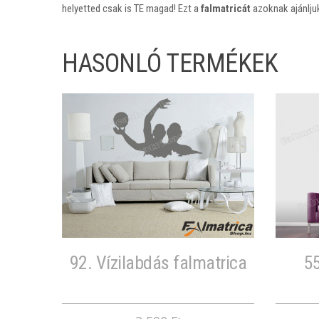
helyetted csak is TE magad! Ezt a
falmatricát
azoknak ajánlju
HASONLÓ TERMÉKEK
92. Vízilabdás falmatrica
55