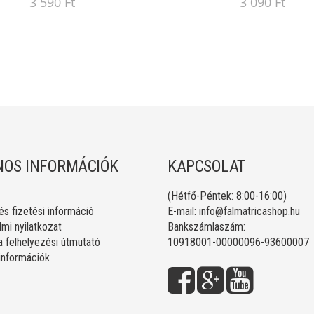
3 590 Ft
3 090 Ft
OS INFORMÁCIÓK
KAPCSOLAT
(Hétfő-Péntek: 8:00-16:00)
 és fizetési információ
E-mail:
info@falmatricashop.hu
mi nyilatkozat
Bankszámlaszám:
a felhelyezési útmutató
10918001-00000096-93600007
 információk