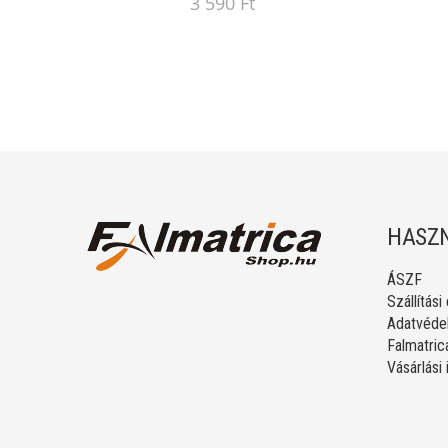
3 590 Ft
HASZN
ÁSZF
Szállítási
Adatvédel
Falmatric
Vásárlási