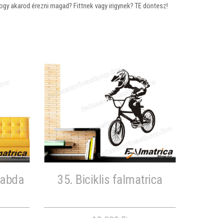
gy akarod érezni magad? Fittnek vagy irigynek? TE döntesz!
labda
35. Biciklis falmatrica