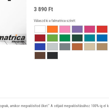
3 890 Ft
Válaszd ki a falmatrica színét:
ognak, amikor megvalósítod őket." A céljaid megvalósításához 100%-ig el k