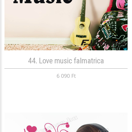
44. Love music falmatrica
6 090 Ft