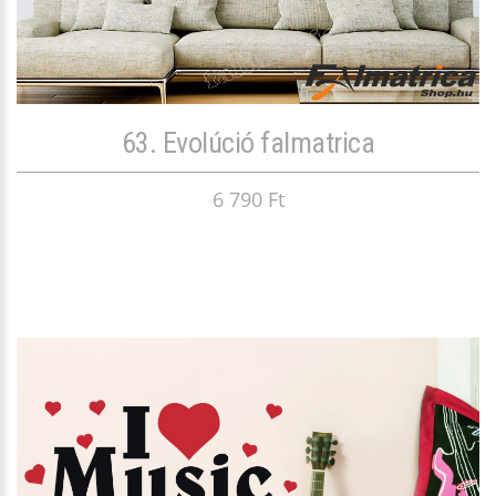
63. Evolúció falmatrica
6 790 Ft