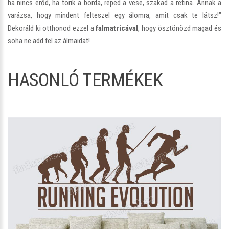
ha nincs erőd, ha törik a borda, reped a vese, szakad a retina. Annak a
varázsa, hogy mindent felteszel egy álomra, amit csak te látsz!"
Dekoráld ki otthonod ezzel a
falmatricával
, hogy ösztönözd magad és
soha ne add fel az álmaidat!
HASONLÓ TERMÉKEK