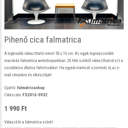
Pihenő cica falmatrica
A legkisebb választható méret 50 x 16 cm. Az egyik legnépszerűbb
macskás falmatrica webshopunkban. 20 féle színből választhatod ezt a
csodálatos állatos faltetoválást. Ha egyedi matricát szeretnél, írj az e-
mail címünkre és elkészítjük!
Gyártó:
falmatricashop
Cikkszám:
FS2016-0932
1 990 Ft
Válaszd ki a falmatrica színét: