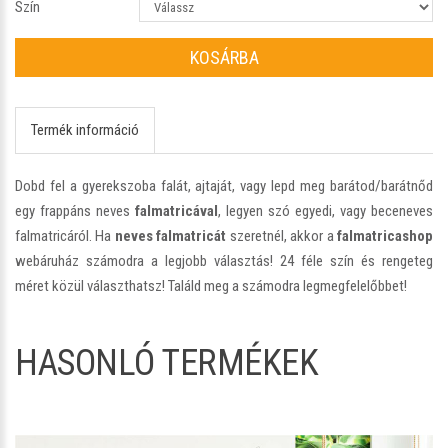
Szín
KOSÁRBA
Termék információ
Dobd fel a gyerekszoba falát, ajtaját, vagy lepd meg barátod/barátnőd
egy frappáns neves
falmatricával
, legyen szó egyedi, vagy beceneves
falmatricáról. Ha
neves falmatricát
szeretnél, akkor a
falmatricashop
webáruház számodra a legjobb választás! 24 féle szín és rengeteg
méret közül választhatsz! Találd meg a számodra legmegfelelőbbet!
HASONLÓ TERMÉKEK