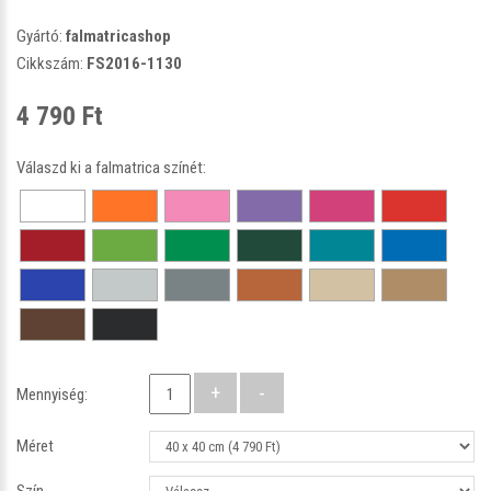
Gyártó:
falmatricashop
Cikkszám:
FS2016-1130
4 790 Ft
Válaszd ki a falmatrica színét:
Mennyiség:
Méret
Szín