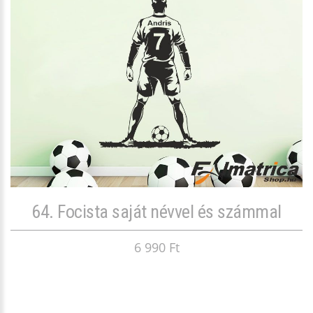
64. Focista saját névvel és számmal
6 990 Ft