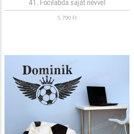
41. Focilabda saját névvel
5 790 Ft