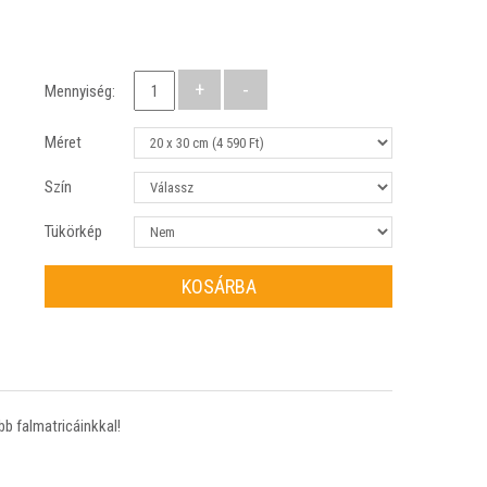
Mennyiség:
Méret
Szín
Tükörkép
KOSÁRBA
bb falmatricáinkkal!