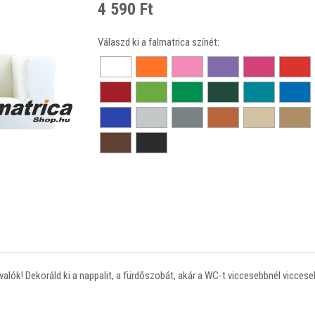
4 590 Ft
Válaszd ki a falmatrica színét:
alók! Dekoráld ki a nappalit, a fürdőszobát, akár a WC-t viccesebbnél viccese