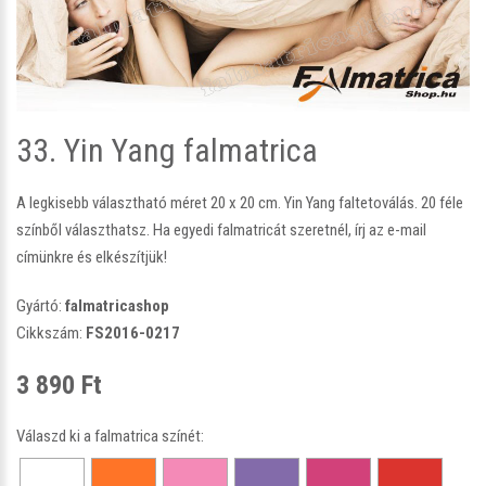
33. Yin Yang falmatrica
A legkisebb választható méret 20 x 20 cm. Yin Yang faltetoválás. 20 féle
színből választhatsz. Ha egyedi falmatricát szeretnél, írj az e-mail
címünkre és elkészítjük!
Gyártó:
falmatricashop
Cikkszám:
FS2016-0217
3 890 Ft
Válaszd ki a falmatrica színét: