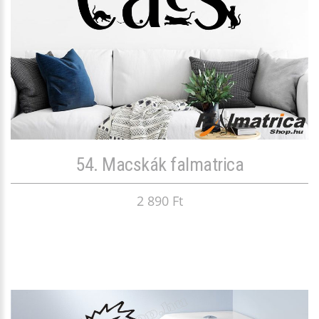
54. Macskák falmatrica
2 890 Ft