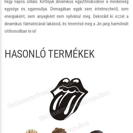
hegy napos oldala. Kettejük dinamikus együttműködése a mindenség
egysége és egyensúlya. Önmagában egyik sem értelmezhető, sem
energiaként, sem anyagként nem nyilvánul meg. Dekoráld ki ezzel a
dinamikus falmatricával lakásod, és teremtsd meg a Jin jang harmóniát
otthonodban te is!
HASONLÓ TERMÉKEK