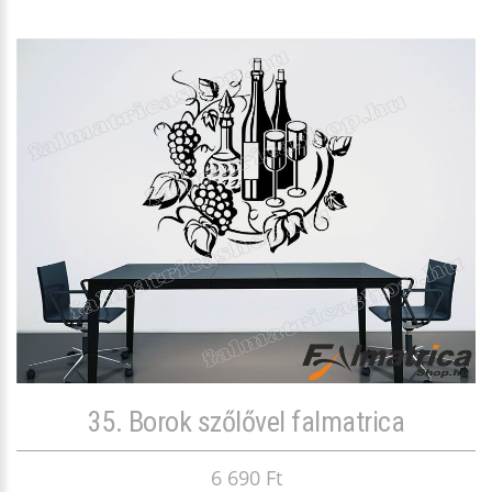
35. Borok szőlővel falmatrica
6 690 Ft