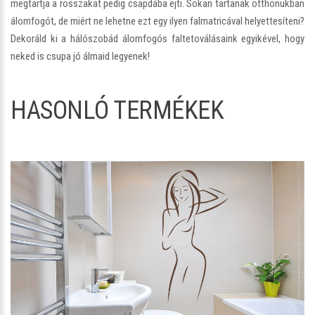
megtartja a rosszakat pedig csapdába ejti. Sokan tartanak otthonukban
álomfogót, de miért ne lehetne ezt egy ilyen falmatricával helyettesíteni?
Dekoráld ki a hálószobád álomfogós faltetoválásaink egyikével, hogy
neked is csupa jó álmaid legyenek!
HASONLÓ TERMÉKEK