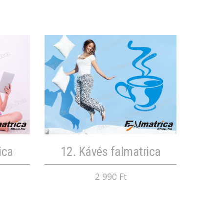
ica
12. Kávés falmatrica
2 990 Ft