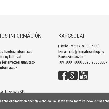
OS INFORMÁCIÓK
KAPCSOLAT
(Hétfő-Péntek: 8:00-16:00)
 és fizetési információ
E-mail:
info@falmatricashop.hu
mi nyilatkozat
Bankszámlaszám:
a felhelyezési útmutató
10918001-00000096-93600007
 információk
tte:
Innovip.hu Kft.
használói élmény érdekében weboldalunk statisztikai mérésre cookie-t haszná