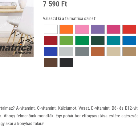
7 590 Ft
Válaszd ki a falmatrica színét:
rtalmaz? A-vitamint, C-vitamint, Kálciumot, Vasat, D-vitamint, B6- és B12-
an. Ahogy felmenőink mondták: Egy pohár bor elfogyasztása estére egészsé
gy akár a konyhád falára!