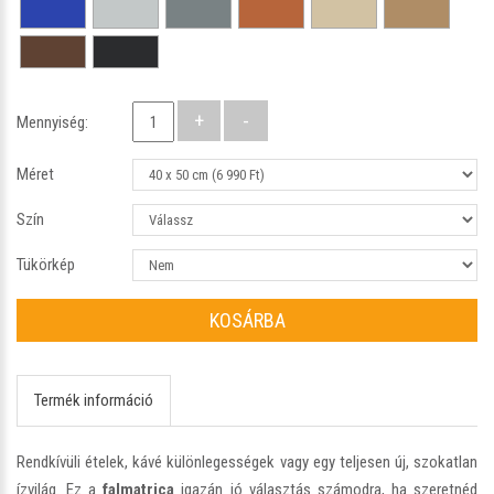
Mennyiség:
Méret
Szín
Tükörkép
KOSÁRBA
Termék információ
Rendkívüli ételek, kávé különlegességek vagy egy teljesen új, szokatlan
ízvilág. Ez a
falmatrica
igazán jó választás számodra, ha szeretnéd