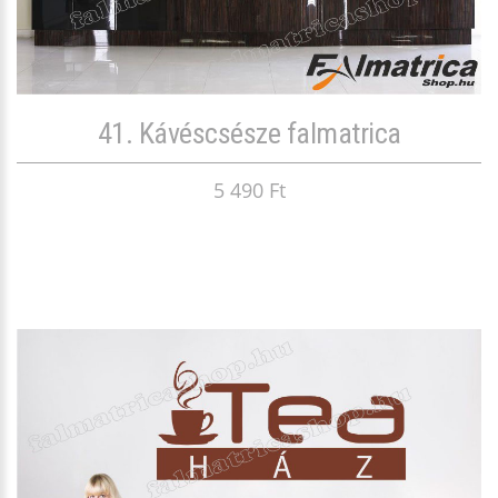
41. Kávéscsésze falmatrica
5 490 Ft