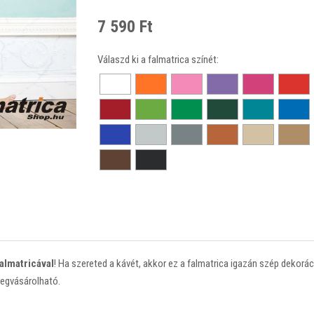
7 590 Ft
Válaszd ki a falmatrica színét:
almatricával
! Ha szereted a kávét, akkor ez a falmatrica igazán szép dekorác
megvásárolható.