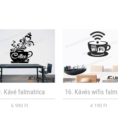
. Kávé falmatrica
16. Kávés wifis falm
6 990 Ft
4 190 Ft