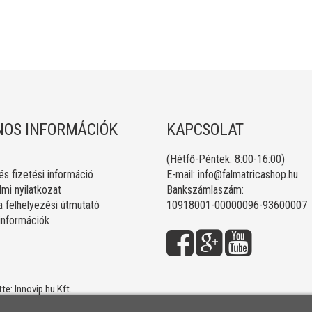
OS INFORMÁCIÓK
KAPCSOLAT
(Hétfő-Péntek: 8:00-16:00)
 és fizetési információ
E-mail:
info@falmatricashop.hu
mi nyilatkozat
Bankszámlaszám:
a felhelyezési útmutató
10918001-00000096-93600007
 információk
tte:
Innovip.hu Kft.