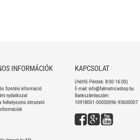
OS INFORMÁCIÓK
KAPCSOLAT
(Hétfő-Péntek: 8:00-16:00)
 és fizetési információ
E-mail:
info@falmatricashop.hu
mi nyilatkozat
Bankszámlaszám:
a felhelyezési útmutató
10918001-00000096-93600007
 információk
tte:
Innovip.hu Kft.