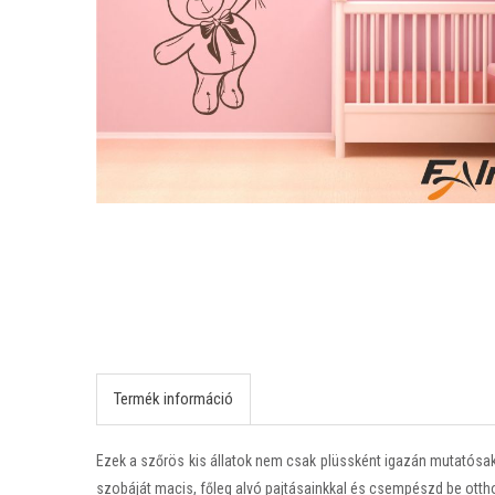
Termék információ
Ezek a szőrös kis állatok nem csak plüssként igazán mutatósa
szobáját macis, főleg alvó pajtásainkkal és csempészd be otth