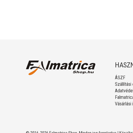
HASZN
ÁSZF
Szállítási
Adatvédel
Falmatric
Vásárlási
© 2016-2026 Falmatrica Shop. Minden jog fenntartva | Készíte