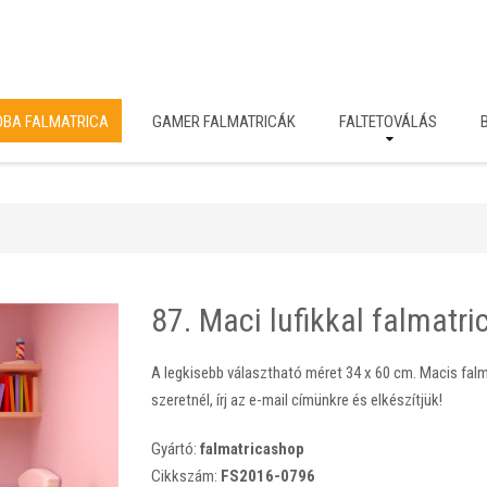
OBA FALMATRICA
GAMER FALMATRICÁK
FALTETOVÁLÁS
87. Maci lufikkal falmatri
A legkisebb választható méret 34 x 60 cm. Macis falma
szeretnél, írj az e-mail címünkre és elkészítjük!
Gyártó:
falmatricashop
Cikkszám:
FS2016-0796