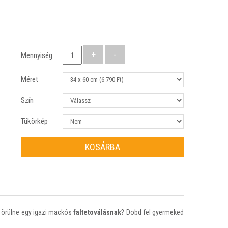
Mennyiség:
Méret
Szín
Tükörkép
KOSÁRBA
e örülne egy igazi mackós
faltetoválásnak
? Dobd fel gyermeked