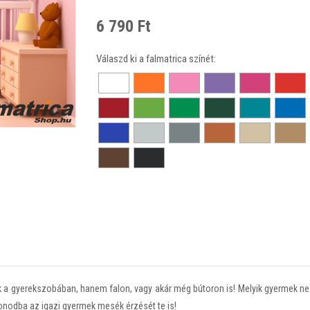
6 790 Ft
Válaszd ki a falmatrica színét:
k a gyerekszobában, hanem falon, vagy akár még bútoron is! Melyik gyermek n
onodba az igazi gyermek mesék érzését te is!