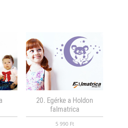
a
20. Egérke a Holdon
falmatrica
5 990 Ft