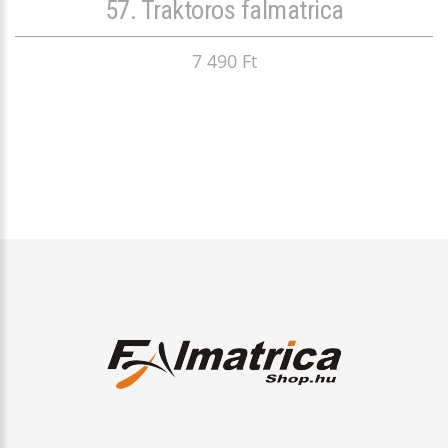
57. Traktoros falmatrica
7 490 Ft