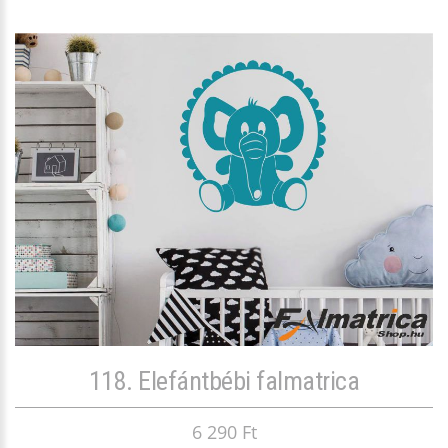
118. Elefántbébi falmatrica
6 290 Ft