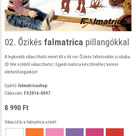
02. Őzikés
falmatrica
pillangókkal
A legkisebb választható méret 60 x 66 cm. Őzikés faltetoválás szobába.
20 féle színből választhatsz. Egyedi matrica készítéséhez keress
elérhetőségünkön!
Gyártó:
falmatricashop
Cikkszám:
FS2016-0097
8 990 Ft
Válaszd ki a falmatrica színét: