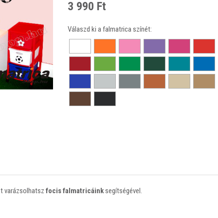
3 990 Ft
Válaszd ki a falmatrica színét:
bot varázsolhatsz
focis falmatricáink
segítségével.