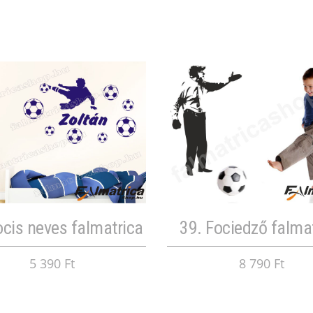
ocis neves falmatrica
39. Fociedző falma
5 390 Ft
8 790 Ft