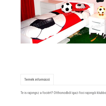
Termék információ
Te is rajongsz a fociért? Otthonodból igazi foci rajongói klub