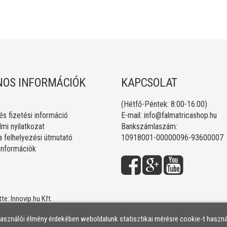
OS INFORMÁCIÓK
KAPCSOLAT
(Hétfő-Péntek: 8:00-16:00)
 és fizetési információ
E-mail:
info@falmatricashop.hu
mi nyilatkozat
Bankszámlaszám:
a felhelyezési útmutató
10918001-00000096-93600007
 információk
tte:
Innovip.hu Kft.
használói élmény érdekében weboldalunk statisztikai mérésre cookie-t haszná