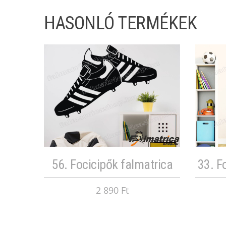
HASONLÓ TERMÉKEK
56. Focicipők falmatrica
33. F
2 890 Ft