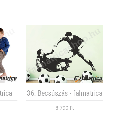
trica
36. Becsúszás - falmatrica
8 790 Ft