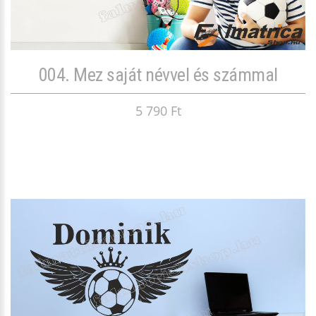
004. Mez saját névvel és számmal
5 790 Ft