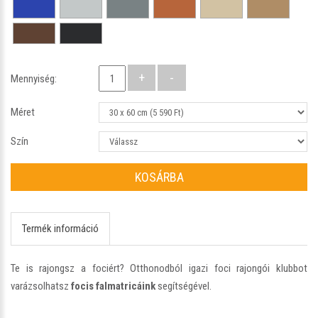
Mennyiség:
Méret
Szín
KOSÁRBA
Termék információ
Te is rajongsz a fociért? Otthonodból igazi foci rajongói klubbot
varázsolhatsz
focis falmatricáink
segítségével.