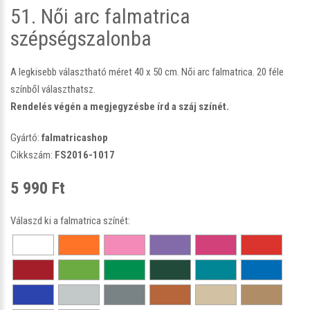
51. Női arc falmatrica
szépségszalonba
A legkisebb választható méret 40 x 50 cm. Női arc falmatrica. 20 féle
színből választhatsz.
Rendelés végén a megjegyzésbe írd a száj színét.
Gyártó:
falmatricashop
Cikkszám:
FS2016-1017
5 990 Ft
Válaszd ki a falmatrica színét: