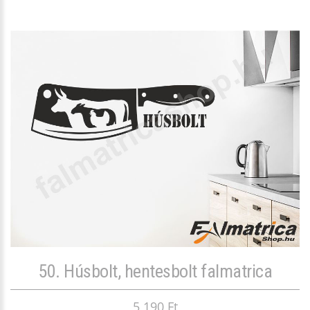
50. Húsbolt, hentesbolt falmatrica
5 190 Ft