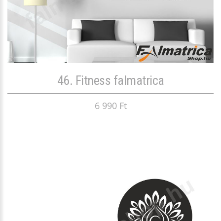
46. Fitness falmatrica
6 990 Ft