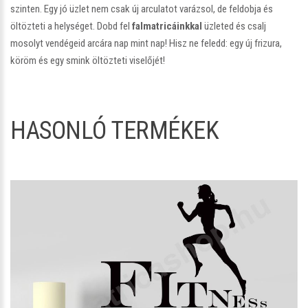
szinten. Egy jó üzlet nem csak új arculatot varázsol, de feldobja és
öltözteti a helységet. Dobd fel
falmatricáinkkal
üzleted és csalj
mosolyt vendégeid arcára nap mint nap! Hisz ne feledd: egy új frizura,
köröm és egy smink öltözteti viselőjét!
HASONLÓ TERMÉKEK