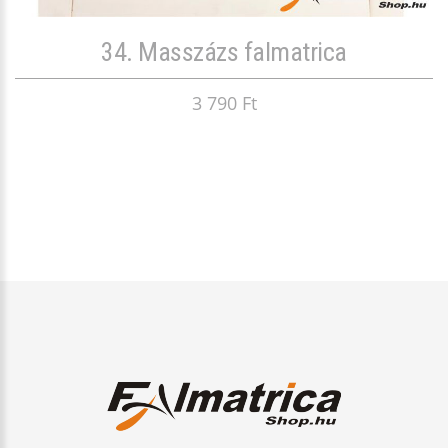
34. Masszázs falmatrica
3 790 Ft