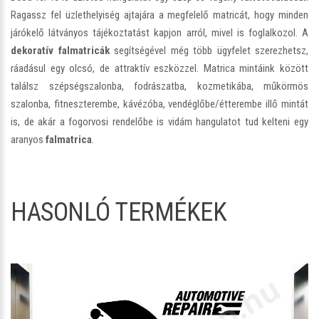
Ragassz fel üzlethelyiség ajtajára a megfelelő matricát, hogy minden
járókelő látványos tájékoztatást kapjon arról, mivel is foglalkozol. A
dekoratív falmatricák
segítségével még több ügyfelet szerezhetsz,
ráadásul egy olcsó, de attraktív eszközzel. Matrica mintáink között
találsz szépségszalonba, fodrászatba, kozmetikába, műkörmös
szalonba, fitneszterembe, kávézóba, vendéglőbe/étterembe illő mintát
is, de akár a fogorvosi rendelőbe is vidám hangulatot tud kelteni egy
aranyos
falmatrica
.
HASONLÓ TERMÉKEK