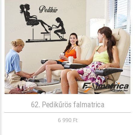
62. Pedikűrös falmatrica
6 990 Ft