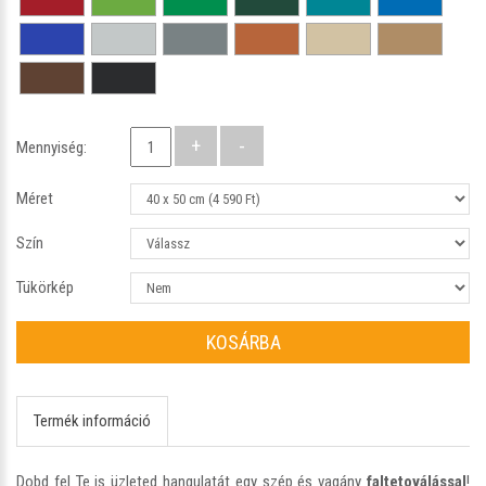
Mennyiség:
Méret
Szín
Tükörkép
KOSÁRBA
Termék információ
Dobd fel Te is üzleted hangulatát egy szép és vagány
faltetoválással
!