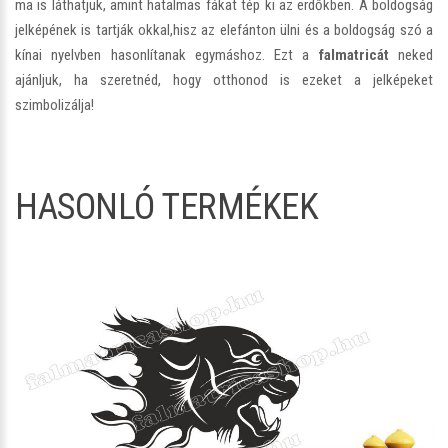
ma is láthatjuk, amint hatalmas fákat tép ki az erdőkben. A boldogság
jelképének is tartják okkal,hisz az elefánton ülni és a boldogság szó a
kínai nyelvben hasonlítanak egymáshoz. Ezt a
falmatricát
neked
ajánljuk, ha szeretnéd, hogy otthonod is ezeket a jelképeket
szimbolizálja!
HASONLÓ TERMÉKEK