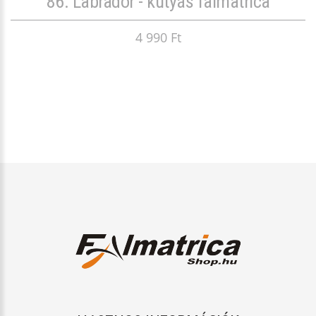
86. Labrador - kutyás falmatrica
4 990 Ft