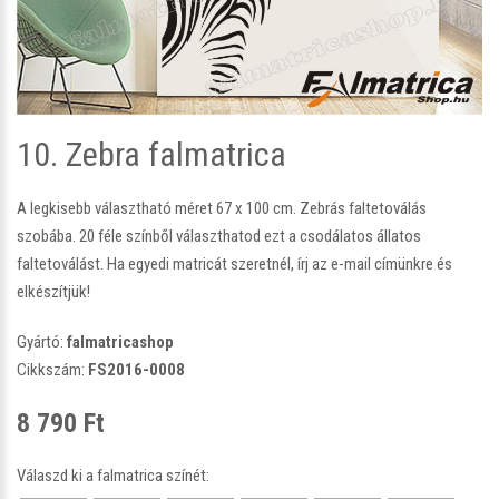
10. Zebra falmatrica
A legkisebb választható méret 67 x 100 cm. Zebrás faltetoválás
szobába. 20 féle színből választhatod ezt a csodálatos állatos
faltetoválást. Ha egyedi matricát szeretnél, írj az e-mail címünkre és
elkészítjük!
Gyártó:
falmatricashop
Cikkszám:
FS2016-0008
8 790 Ft
Válaszd ki a falmatrica színét: