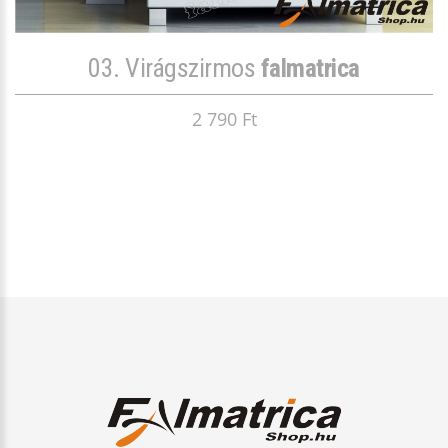
03. Virágszirmos
falmatrica
2 790 Ft