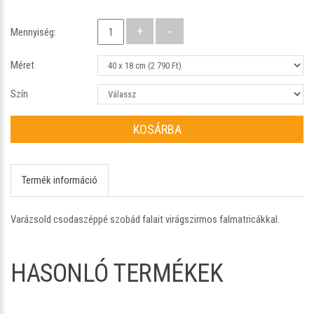
Mennyiség:
Méret
Szín
KOSÁRBA
Termék információ
Varázsold csodaszéppé szobád falait virágszirmos falmatricákkal.
HASONLÓ TERMÉKEK