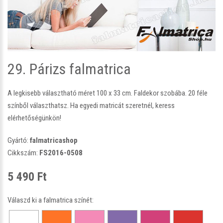
29. Párizs falmatrica
A legkisebb választható méret 100 x 33 cm. Faldekor szobába. 20 féle
színből választhatsz. Ha egyedi matricát szeretnél, keress
elérhetőségünkön!
Gyártó:
falmatricashop
Cikkszám:
FS2016-0508
5 490 Ft
Válaszd ki a falmatrica színét: