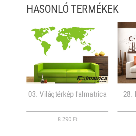
HASONLÓ TERMÉKEK
03. Világtérkép falmatrica
28. 
8 290 Ft