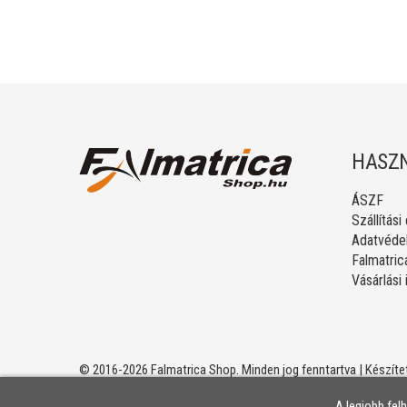
HASZN
ÁSZF
Szállítási
Adatvédel
Falmatric
Vásárlási
© 2016-2026 Falmatrica Shop. Minden jog fenntartva | Készíte
A legjobb fel