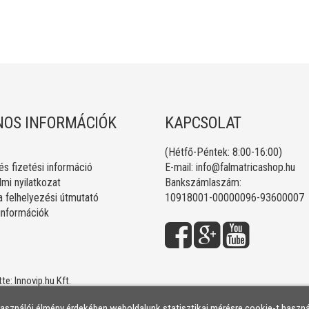
OS INFORMÁCIÓK
KAPCSOLAT
(Hétfő-Péntek: 8:00-16:00)
 és fizetési információ
E-mail:
info@falmatricashop.hu
mi nyilatkozat
Bankszámlaszám:
a felhelyezési útmutató
10918001-00000096-93600007
 információk
tte:
Innovip.hu Kft.
használói élmény érdekében weboldalunk statisztikai mérésre cookie-t haszná