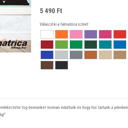
5 490 Ft
Válaszd ki a falmatrica színét:
emlékeztetni fog bennünket honnan indultunk és hogy hol tartunk a jelenben
ág!"