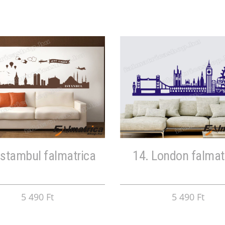
Istambul falmatrica
14. London falmat
5 490 Ft
5 490 Ft