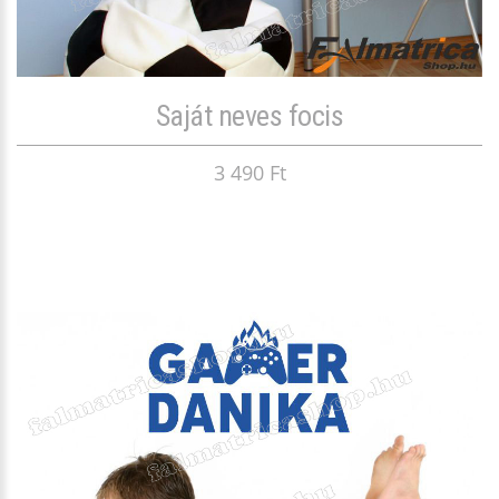
Saját neves focis
3 490 Ft