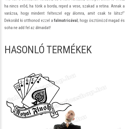
ha nincs erőd, ha törik a borda, reped a vese, szakad a retina. Annak a
varázsa, hogy mindent felteszel egy álomra, amit csak te látsz!"
Dekoráld ki otthonod ezzel a
falmatricával
, hogy ösztönözd magad és
soha ne add fel az álmaidat!
HASONLÓ TERMÉKEK