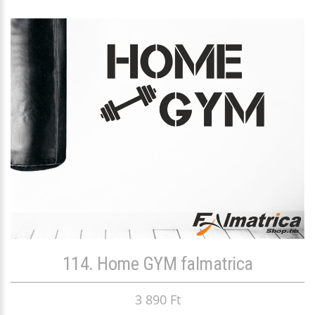
114. Home GYM falmatrica
3 890 Ft