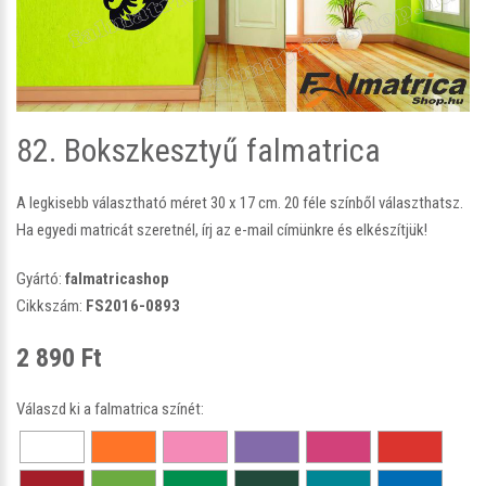
82. Bokszkesztyű falmatrica
A legkisebb választható méret 30 x 17 cm. 20 féle színből választhatsz.
Ha egyedi matricát szeretnél, írj az e-mail címünkre és elkészítjük!
Gyártó:
falmatricashop
Cikkszám:
FS2016-0893
2 890 Ft
Válaszd ki a falmatrica színét: