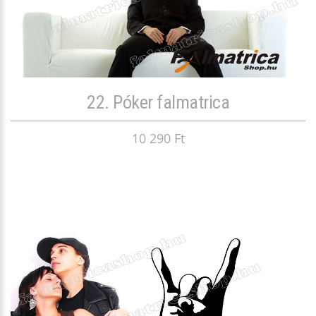
22. Póker falmatrica
10 290 Ft