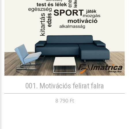
001. Motivációs felirat falra
8 790 Ft