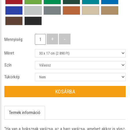
Mennyiség:
Méret
Szín
Tükörkép
KOSÁRBA
Termék információ
"Ha van a boksznak varázsa, az a harc varázsa, amelyet akkor is vívsz,