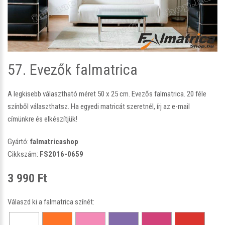
57. Evezők falmatrica
A legkisebb választható méret 50 x 25 cm. Evezős falmatrica. 20 féle
színből választhatsz. Ha egyedi matricát szeretnél, írj az e-mail
címünkre és elkészítjük!
Gyártó:
falmatricashop
Cikkszám:
FS2016-0659
3 990 Ft
Válaszd ki a falmatrica színét: