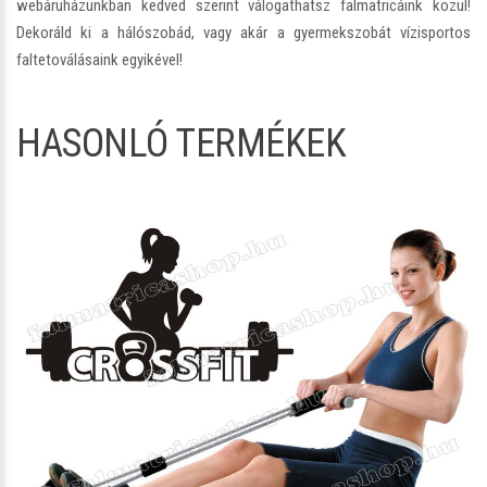
webáruházunkban kedved szerint válogathatsz falmatricáink közül!
Dekoráld ki a hálószobád, vagy akár a gyermekszobát vízisportos
faltetoválásaink egyikével!
HASONLÓ TERMÉKEK