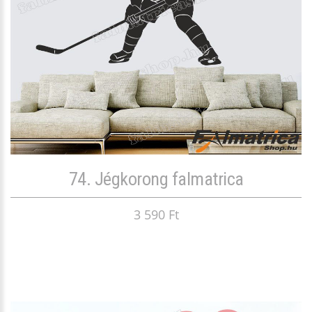
74. Jégkorong falmatrica
3 590 Ft