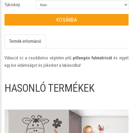
Tükörkép
KOSÁRBA
Termék információ
Válaszd ez a csodálatos végtelen jelű
pillangós falmatricát
és vigyél
egy kis vidámságot és jókedvet a lakásodba!
HASONLÓ TERMÉKEK