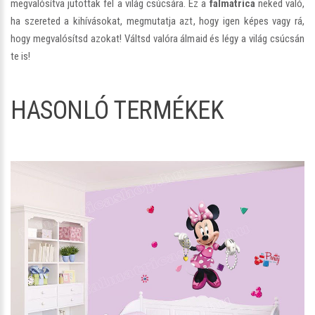
megvalósítva jutottak fel a világ csúcsára. Ez a
falmatrica
neked való,
ha szereted a kihívásokat, megmutatja azt, hogy igen képes vagy rá,
hogy megvalósítsd azokat! Váltsd valóra álmaid és légy a világ csúcsán
te is!
HASONLÓ TERMÉKEK