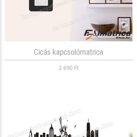
Cicás kapcsolómatrica
2 690 Ft