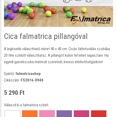
Cica falmatrica pillangóval
A legkisebb választható méret 40 x 40 cm. Cicás faltetoválás szobába.
20 féle színből választhatsz. A pillangót külön fel lehet ragasztani. Ha
egyedi gyerekszoba matricát szeretnél, keress elérhetőségünkön!
Gyártó:
falmatricashop
Cikkszám:
FS2016-0940
5 290 Ft
Válaszd ki a falmatrica színét: