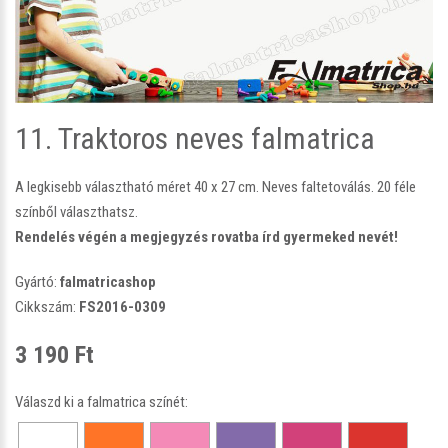
11. Traktoros neves falmatrica
A legkisebb választható méret 40 x 27 cm. Neves faltetoválás. 20 féle
színből választhatsz.
Rendelés végén a megjegyzés rovatba írd gyermeked nevét!
Gyártó:
falmatricashop
Cikkszám:
FS2016-0309
3 190 Ft
Válaszd ki a falmatrica színét: