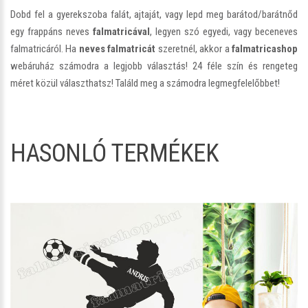
Dobd fel a gyerekszoba falát, ajtaját, vagy lepd meg barátod/barátnőd
egy frappáns neves
falmatricával
, legyen szó egyedi, vagy beceneves
falmatricáról. Ha
neves falmatricát
szeretnél, akkor a
falmatricashop
webáruház számodra a legjobb választás! 24 féle szín és rengeteg
méret közül választhatsz! Találd meg a számodra legmegfelelőbbet!
HASONLÓ TERMÉKEK