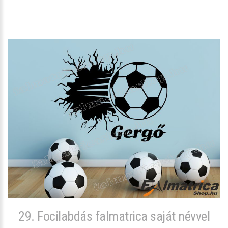
29. Focilabdás falmatrica saját névvel