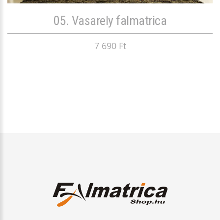
05. Vasarely falmatrica
7 690 Ft