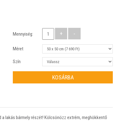
Mennyiség:
Méret
Szín
KOSÁRBA
tod a lakás bármely részét! Kölcsönözz extrém, meghökkentő