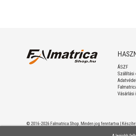
HASZN
ÁSZF
Szállítási
Adatvédel
Falmatric
Vásárlási
© 2016-2026 Falmatrica Shop. Minden jog fenntartva | Készíte
A legjobb fel