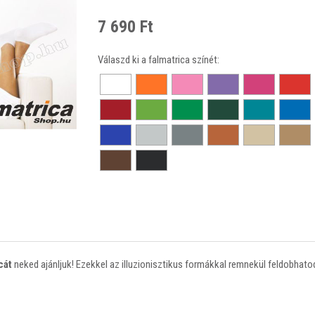
7 690 Ft
Válaszd ki a falmatrica színét:
cát
neked ajánljuk! Ezekkel az illuzionisztikus formákkal remnekül feldobha