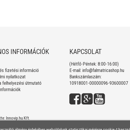
OS INFORMÁCIÓK
KAPCSOLAT
(Hétfő-Péntek: 8:00-16:00)
 és fizetési információ
E-mail:
info@falmatricashop.hu
mi nyilatkozat
Bankszámlaszám:
a felhelyezési útmutató
10918001-00000096-93600007
 információk
tte:
Innovip.hu Kft.
használói élmény érdekében weboldalunk statisztikai mérésre cookie-t haszná