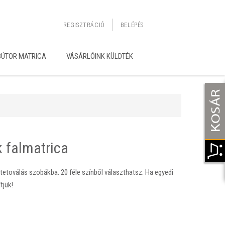
REGISZTRÁCIÓ
BELÉPÉS
BÚTOR MATRICA
VÁSÁRLÓINK KÜLDTÉK
 falmatrica
tetoválás szobákba. 20 féle színből választhatsz. Ha egyedi
tjük!