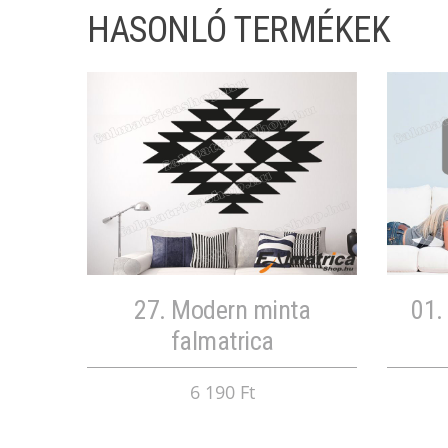
HASONLÓ TERMÉKEK
27. Modern minta
01.
falmatrica
6 190 Ft