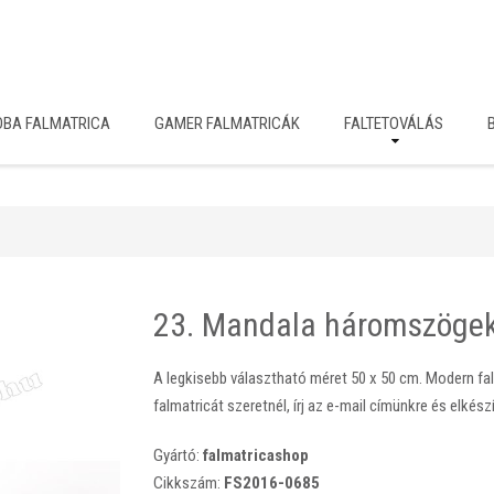
OBA FALMATRICA
GAMER FALMATRICÁK
FALTETOVÁLÁS
23. Mandala háromszögek
A legkisebb választható méret 50 x 50 cm. Modern fal
falmatricát szeretnél, írj az e-mail címünkre és elkészí
Gyártó:
falmatricashop
Cikkszám:
FS2016-0685