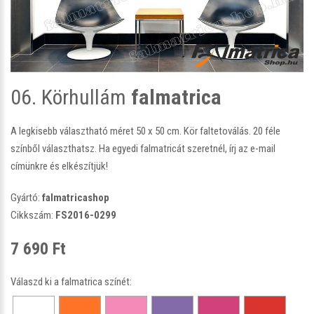
06. Körhullám
falmatrica
A legkisebb választható méret 50 x 50 cm. Kör faltetoválás. 20 féle
színből választhatsz. Ha egyedi falmatricát szeretnél, írj az e-mail
címünkre és elkészítjük!
Gyártó:
falmatricashop
Cikkszám:
FS2016-0299
7 690 Ft
Válaszd ki a falmatrica színét: