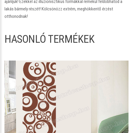
ajánljuk! Ezekkel az illuzionisztikus formákkal remekül feldobhatod a
lakás bármely részét! Kölcsönözz extrém, meghökkentő érzést
otthonodnak!
HASONLÓ TERMÉKEK