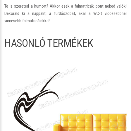
Te is szereted a humort? Akkor ezek a falmatricák pont neked valók!
Dekoráld ki a nappalit, a fürdőszobát, akár a WC-t viccesebbnél
viccesebb falmatricáinkkal!
HASONLÓ TERMÉKEK