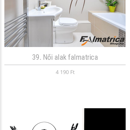
39. Női alak falmatrica
4 190 Ft