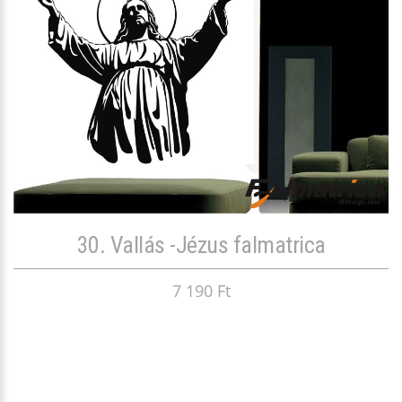
30. Vallás -Jézus falmatrica
7 190 Ft