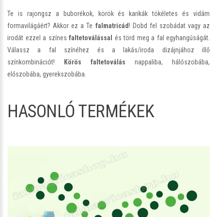
Te is rajongsz a buborékok, körök és karikák tökéletes és vidám
formavilágáért? Akkor ez a Te
falmatricád
! Dobd fel szobádat vagy az
irodát ezzel a színes
faltetoválással
és törd meg a fal egyhangúságát.
Válassz a fal színéhez és a lakás/iroda dizájnjához illő
színkombinációt!
Körös faltetoválás
nappaliba, hálószobába,
előszobába, gyerekszobába.
HASONLÓ TERMÉKEK