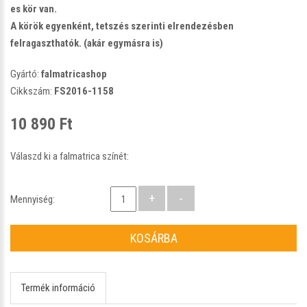
es kör van.
A körök egyenként, tetszés szerinti elrendezésben
felragaszthatók. (akár egymásra is)
Gyártó:
falmatricashop
Cikkszám:
FS2016-1158
10 890 Ft
Válaszd ki a falmatrica színét:
Mennyiség:
KOSÁRBA
Termék információ